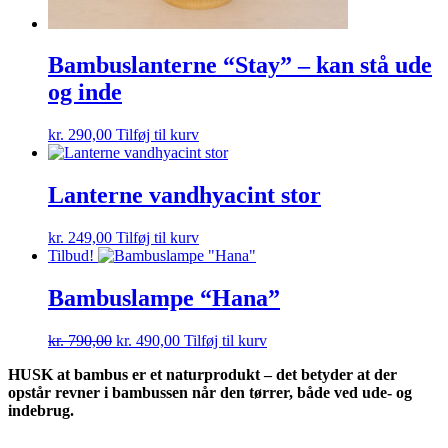
Bambuslanterne “Stay” – kan stå ude
og inde
kr.
290,00
Tilføj til kurv
Lanterne vandhyacint stor
kr.
249,00
Tilføj til kurv
Tilbud!
Bambuslampe “Hana”
Den
Den
kr.
790,00
kr.
490,00
Tilføj til kurv
oprindelige
aktuelle
HUSK at bambus er et naturprodukt – det betyder at der
pris
pris
opstår revner i bambussen når den tørrer, både ved ude- og
var:
er:
indebrug.
kr. 790,00.
kr. 490,00.