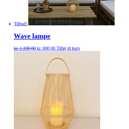
Tilbud!
Wave lampe
Den
Den
kr.
1.190,00
kr.
690,00
Tilføj til kurv
oprindelige
aktuelle
pris
pris
var:
er:
kr. 1.190,00.
kr. 690,00.