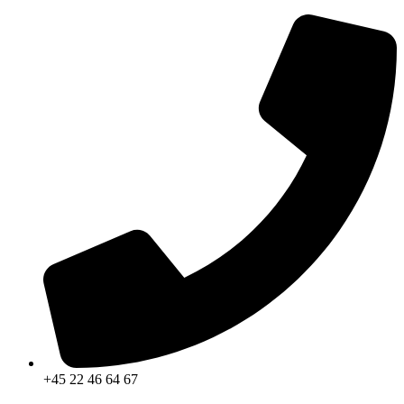
Videre
til
indhold
+45 22 46 64 67