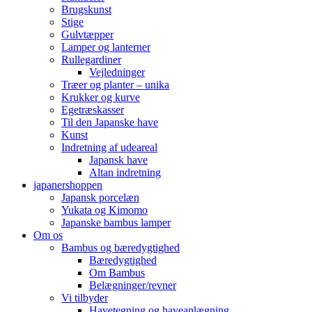
Brugskunst
Stige
Gulvtæpper
Lamper og lanterner
Rullegardiner
Vejledninger
Træer og planter – unika
Krukker og kurve
Egetræskasser
Til den Japanske have
Kunst
Indretning af udeareal
Japansk have
Altan indretning
japanershoppen
Japansk porcelæn
Yukata og Kimomo
Japanske bambus lamper
Om os
Bambus og bæredygtighed
Bæredygtighed
Om Bambus
Belægninger/revner
Vi tilbyder
Havetegning og haveanlægning