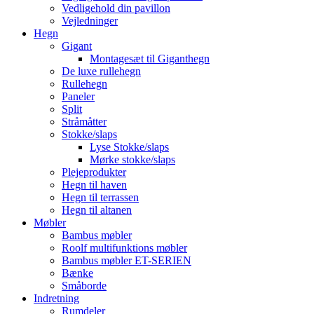
Vedligehold din pavillon
Vejledninger
Hegn
Gigant
Montagesæt til Giganthegn
De luxe rullehegn
Rullehegn
Paneler
Split
Stråmåtter
Stokke/slaps
Lyse Stokke/slaps
Mørke stokke/slaps
Plejeprodukter
Hegn til haven
Hegn til terrassen
Hegn til altanen
Møbler
Bambus møbler
Roolf multifunktions møbler
Bambus møbler ET-SERIEN
Bænke
Småborde
Indretning
Rumdeler