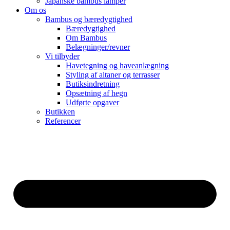
Japanske bambus lamper
Om os
Bambus og bæredygtighed
Bæredygtighed
Om Bambus
Belægninger/revner
Vi tilbyder
Havetegning og haveanlægning
Styling af altaner og terrasser
Butiksindretning
Opsætning af hegn
Udførte opgaver
Butikken
Referencer