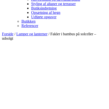
Styling af altaner og terrasser
Butiksindretning
Opsætning af hegn
Udførte opgaver
Butikken
Referencer
Forside
/
Lamper og lanterner
/ Fakler i bambus på solceller –
udsolgt