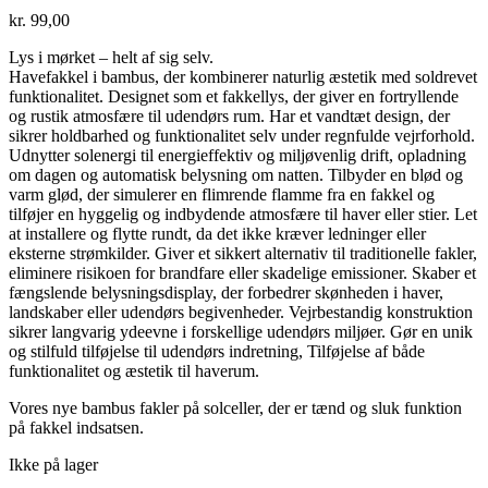
kr.
99,00
Lys i mørket – helt af sig selv.
Havefakkel i bambus, der kombinerer naturlig æstetik med soldrevet
funktionalitet. Designet som et fakkellys, der giver en fortryllende
og rustik atmosfære til udendørs rum. Har et vandtæt design, der
sikrer holdbarhed og funktionalitet selv under regnfulde vejrforhold.
Udnytter solenergi til energieffektiv og miljøvenlig drift, opladning
om dagen og automatisk belysning om natten. Tilbyder en blød og
varm glød, der simulerer en flimrende flamme fra en fakkel og
tilføjer en hyggelig og indbydende atmosfære til haver eller stier. Let
at installere og flytte rundt, da det ikke kræver ledninger eller
eksterne strømkilder. Giver et sikkert alternativ til traditionelle fakler,
eliminere risikoen for brandfare eller skadelige emissioner. Skaber et
fængslende belysningsdisplay, der forbedrer skønheden i haver,
landskaber eller udendørs begivenheder. Vejrbestandig konstruktion
sikrer langvarig ydeevne i forskellige udendørs miljøer. Gør en unik
og stilfuld tilføjelse til udendørs indretning, Tilføjelse af både
funktionalitet og æstetik til haverum.
Vores nye bambus fakler på solceller, der er tænd og sluk funktion
på fakkel indsatsen.
Ikke på lager