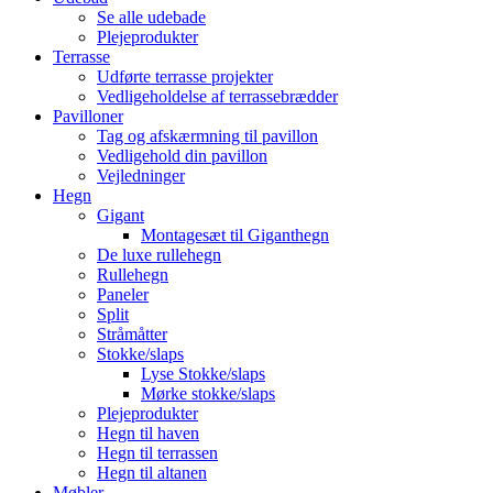
Se alle udebade
Plejeprodukter
Terrasse
Udførte terrasse projekter
Vedligeholdelse af terrassebrædder
Pavilloner
Tag og afskærmning til pavillon
Vedligehold din pavillon
Vejledninger
Hegn
Gigant
Montagesæt til Giganthegn
De luxe rullehegn
Rullehegn
Paneler
Split
Stråmåtter
Stokke/slaps
Lyse Stokke/slaps
Mørke stokke/slaps
Plejeprodukter
Hegn til haven
Hegn til terrassen
Hegn til altanen
Møbler