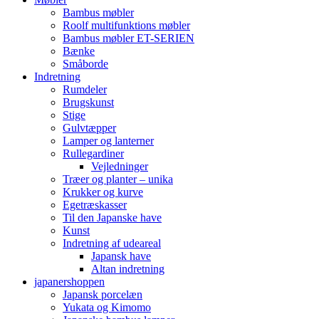
Bambus møbler
Roolf multifunktions møbler
Bambus møbler ET-SERIEN
Bænke
Småborde
Indretning
Rumdeler
Brugskunst
Stige
Gulvtæpper
Lamper og lanterner
Rullegardiner
Vejledninger
Træer og planter – unika
Krukker og kurve
Egetræskasser
Til den Japanske have
Kunst
Indretning af udeareal
Japansk have
Altan indretning
japanershoppen
Japansk porcelæn
Yukata og Kimomo