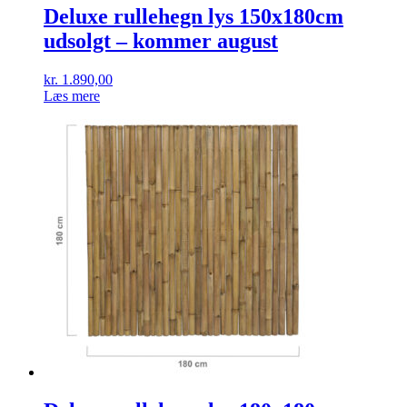
Deluxe rullehegn lys 150x180cm
udsolgt – kommer august
kr.
1.890,00
Læs mere