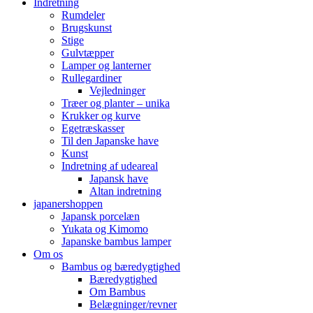
Indretning
Rumdeler
Brugskunst
Stige
Gulvtæpper
Lamper og lanterner
Rullegardiner
Vejledninger
Træer og planter – unika
Krukker og kurve
Egetræskasser
Til den Japanske have
Kunst
Indretning af udeareal
Japansk have
Altan indretning
japanershoppen
Japansk porcelæn
Yukata og Kimomo
Japanske bambus lamper
Om os
Bambus og bæredygtighed
Bæredygtighed
Om Bambus
Belægninger/revner