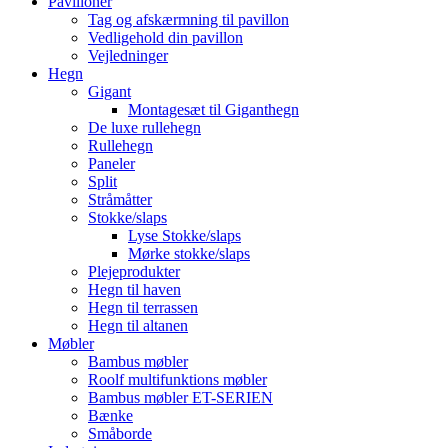
Pavilloner
Tag og afskærmning til pavillon
Vedligehold din pavillon
Vejledninger
Hegn
Gigant
Montagesæt til Giganthegn
De luxe rullehegn
Rullehegn
Paneler
Split
Stråmåtter
Stokke/slaps
Lyse Stokke/slaps
Mørke stokke/slaps
Plejeprodukter
Hegn til haven
Hegn til terrassen
Hegn til altanen
Møbler
Bambus møbler
Roolf multifunktions møbler
Bambus møbler ET-SERIEN
Bænke
Småborde