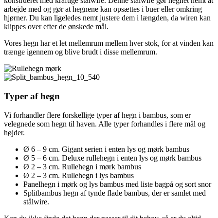
konstrueret med kraftige stålwire. Denne stålwire gør hegnet nemt at
arbejde med og gør at hegnene kan opsættes i buer eller omkring
hjørner. Du kan ligeledes nemt justere dem i længden, da wiren kan
klippes over efter de ønskede mål.
Vores hegn har et let mellemrum mellem hver stok, for at vinden kan
trænge igennem og blive brudt i disse mellemrum.
Typer af hegn
Vi forhandler flere forskellige typer af hegn i bambus, som er
velegnede som hegn til haven. Alle typer forhandles i flere mål og
højder.
Ø 6 – 9 cm. Gigant serien i enten lys og mørk bambus
Ø 5 – 6 cm. Deluxe rullehegn i enten lys og mørk bambus
Ø 2 – 3 cm. Rullehegn i mørk bambus
Ø 2 – 3 cm. Rullehegn i lys bambus
Panelhegn i mørk og lys bambus med liste bagpå og sort snor
Splitbambus hegn af tynde flade bambus, der er samlet med
stålwire.