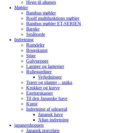
Hegn til altanen
Møbler
Bambus møbler
Roolf multifunktions møbler
Bambus møbler ET-SERIEN
Bænke
Småborde
Indretning
Rumdeler
Brugskunst
Stige
Gulvtæpper
Lamper og lanterner
Rullegardiner
Vejledninger
Træer og planter – unika
Krukker og kurve
Egetræskasser
Til den Japanske have
Kunst
Indretning af udeareal
Japansk have
Altan indretning
japanershoppen
Japansk porcelæn