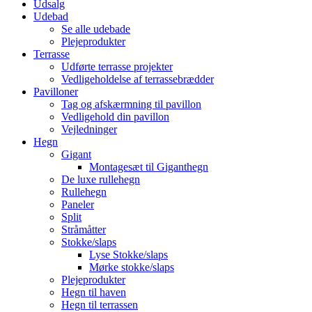
Udsalg
Udebad
Se alle udebade
Plejeprodukter
Terrasse
Udførte terrasse projekter
Vedligeholdelse af terrassebrædder
Pavilloner
Tag og afskærmning til pavillon
Vedligehold din pavillon
Vejledninger
Hegn
Gigant
Montagesæt til Giganthegn
De luxe rullehegn
Rullehegn
Paneler
Split
Stråmåtter
Stokke/slaps
Lyse Stokke/slaps
Mørke stokke/slaps
Plejeprodukter
Hegn til haven
Hegn til terrassen