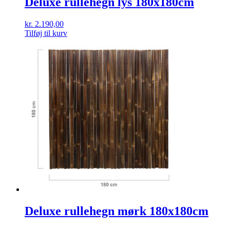
Deluxe rullehegn lys 180x180cm
kr.
2.190,00
Tilføj til kurv
Deluxe rullehegn mørk 180x180cm