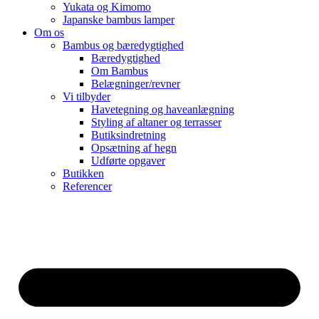
Yukata og Kimomo
Japanske bambus lamper
Om os
Bambus og bæredygtighed
Bæredygtighed
Om Bambus
Belægninger/revner
Vi tilbyder
Havetegning og haveanlægning
Styling af altaner og terrasser
Butiksindretning
Opsætning af hegn
Udførte opgaver
Butikken
Referencer