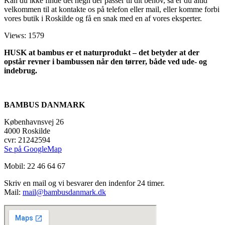
Kan du ikke finde det hegn der passer til dit behov, så er du altid
velkommen til at kontakte os på telefon eller mail, eller komme forbi
vores butik i Roskilde og få en snak med en af vores eksperter.
Views: 1579
HUSK at bambus er et naturprodukt – det betyder at der
opstår revner i bambussen når den tørrer, både ved ude- og
indebrug.
BAMBUS DANMARK
Københavnsvej 26
4000 Roskilde
cvr: 21242594
Se på GoogleMap
Mobil: 22 46 64 67
Skriv en mail og vi besvarer den indenfor 24 timer.
Mail:
mail@bambusdanmark.dk