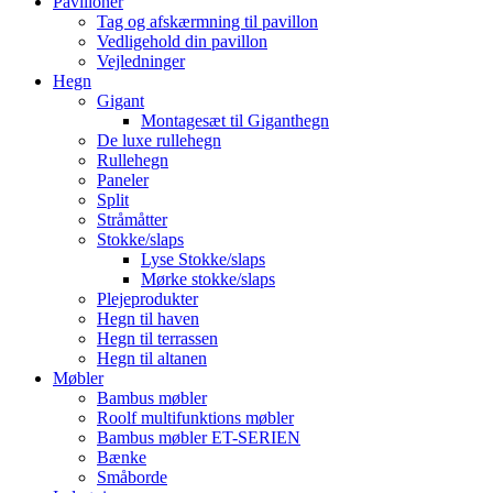
Pavilloner
Tag og afskærmning til pavillon
Vedligehold din pavillon
Vejledninger
Hegn
Gigant
Montagesæt til Giganthegn
De luxe rullehegn
Rullehegn
Paneler
Split
Stråmåtter
Stokke/slaps
Lyse Stokke/slaps
Mørke stokke/slaps
Plejeprodukter
Hegn til haven
Hegn til terrassen
Hegn til altanen
Møbler
Bambus møbler
Roolf multifunktions møbler
Bambus møbler ET-SERIEN
Bænke
Småborde