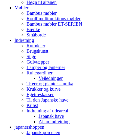
Hegn til altanen
Møbler
Bambus møbler
Roolf multifunktions møbler
Bambus møbler ET-SERIEN
Bænke
Småborde
Indretning
Rumdeler
Brugskunst
Stige
Gulvtæpper
Lamper og lanterner
Rullegardiner
Vejledninger
Træer og planter – unika
Krukker og kurve
Egetræskasser
Til den Japanske have
Kunst
Indretning af udeareal
Japansk have
Altan indretning
japanershoppen
Japansk porcelæn