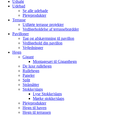
Udsalg
Udebad
Se alle udebade
Plejeprodukter
Terrasse
Udførte terrasse projekter
Vedligeholdelse af terrassebrædder
Pavilloner
Tag og afskærmning til pavillon
Vedligehold din pavillon
Vejledninger
Hegn
Gigant
Montagesæt til Giganthegn
De luxe rullehegn
Rullehegn
Paneler
Split
Stråmåtter
Stokke/slaps
Lyse Stokke/slaps
Mørke stokke/slaps
Plejeprodukter
Hegn til haven
Hegn til terrassen