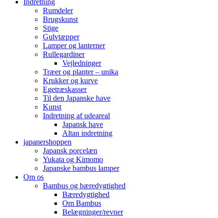
Indretning
Rumdeler
Brugskunst
Stige
Gulvtæpper
Lamper og lanterner
Rullegardiner
Vejledninger
Træer og planter – unika
Krukker og kurve
Egetræskasser
Til den Japanske have
Kunst
Indretning af udeareal
Japansk have
Altan indretning
japanershoppen
Japansk porcelæn
Yukata og Kimomo
Japanske bambus lamper
Om os
Bambus og bæredygtighed
Bæredygtighed
Om Bambus
Belægninger/revner