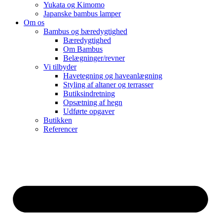
Yukata og Kimomo
Japanske bambus lamper
Om os
Bambus og bæredygtighed
Bæredygtighed
Om Bambus
Belægninger/revner
Vi tilbyder
Havetegning og haveanlægning
Styling af altaner og terrasser
Butiksindretning
Opsætning af hegn
Udførte opgaver
Butikken
Referencer