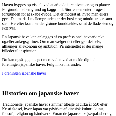
Haven bygges op visuelt ved at arbejde i tre niveauer og to planer:
Forgrund, mellemgrund og baggrund. Større elementer bruges i
forgrunden for at skabe dybde. Det er modsat af, hvad man ellers
gør i Danmark. I mellemgrunden er der buske og mindre træer samt
sten. Herefter kommer det grønne bunddække, samt de flade sten og
skærver.
En Japansk have kan anlægges af en professionel havearkitekt
og/eller anlægsgartner. Om man vælger det eller gør det selv,
afhænger af økonomi og ambition. På internettet er der mange
billeder til inspiration.
Du kan også søge meget mere viden ved at melde dig ind i
foreningen japanske haver. Følg linket herunder:
Foreningen japanske haver
Historien om japanske haver
Traditionelle japanske haver stammer tilbage til cirka år 550 efter
Kristi fødsel, hvor Japan var påvirket af kinesisk kultur i kunst,
filosofi, religion og håndværk. Foran de japanske kejserpaladser og