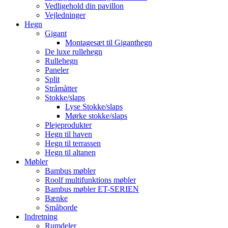
Vedligehold din pavillon
Vejledninger
Hegn
Gigant
Montagesæt til Giganthegn
De luxe rullehegn
Rullehegn
Paneler
Split
Stråmåtter
Stokke/slaps
Lyse Stokke/slaps
Mørke stokke/slaps
Plejeprodukter
Hegn til haven
Hegn til terrassen
Hegn til altanen
Møbler
Bambus møbler
Roolf multifunktions møbler
Bambus møbler ET-SERIEN
Bænke
Småborde
Indretning
Rumdeler