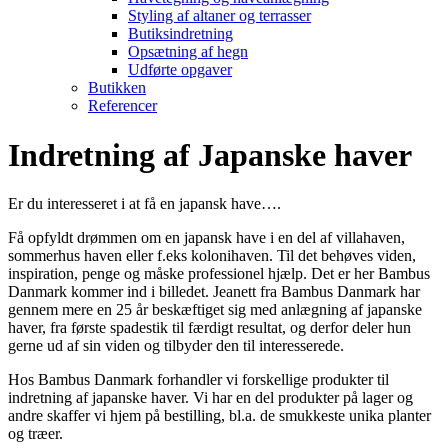
Styling af altaner og terrasser
Butiksindretning
Opsætning af hegn
Udførte opgaver
Butikken
Referencer
Indretning af Japanske haver
Er du interesseret i at få en japansk have….
Få opfyldt drømmen om en japansk have i en del af villahaven,
sommerhus haven eller f.eks kolonihaven. Til det behøves viden,
inspiration, penge og måske professionel hjælp. Det er her Bambus
Danmark kommer ind i billedet. Jeanett fra Bambus Danmark har
gennem mere en 25 år beskæftiget sig med anlægning af japanske
haver, fra første spadestik til færdigt resultat, og derfor deler hun
gerne ud af sin viden og tilbyder den til interesserede.
Hos Bambus Danmark forhandler vi forskellige produkter til
indretning af japanske haver. Vi har en del produkter på lager og
andre skaffer vi hjem på bestilling, bl.a. de smukkeste unika planter
og træer.