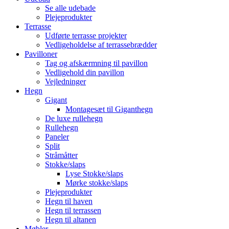
Se alle udebade
Plejeprodukter
Terrasse
Udførte terrasse projekter
Vedligeholdelse af terrassebrædder
Pavilloner
Tag og afskærmning til pavillon
Vedligehold din pavillon
Vejledninger
Hegn
Gigant
Montagesæt til Giganthegn
De luxe rullehegn
Rullehegn
Paneler
Split
Stråmåtter
Stokke/slaps
Lyse Stokke/slaps
Mørke stokke/slaps
Plejeprodukter
Hegn til haven
Hegn til terrassen
Hegn til altanen
Møbler