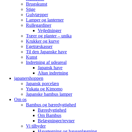
Brugskunst
Stige
Gulvtæpper
Lamper og lanterner
Rullegardiner
Vejledninger
Træer og planter – unika
Krukker og kurve
Egetræskasser
Til den Japanske have
Kunst
Indretning af udeareal
Japansk have
Altan indretning
japanershoppen
Japansk porcelæn
Yukata og Kimomo
Japanske bambus lamper
Om os
Bambus og bæredygtighed
Bæredygtighed
Om Bambus
Belægninger/revner
Vi tilbyder
Havetegning og haveanlægning