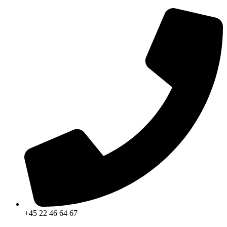
Videre
til
indhold
+45 22 46 64 67