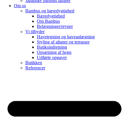
Japanske bambus lamper
Om os
Bambus og bæredygtighed
Bæredygtighed
Om Bambus
Belægninger/revner
Vi tilbyder
Havetegning og haveanlægning
Styling af altaner og terrasser
Butiksindretning
Opsætning af hegn
Udførte opgaver
Butikken
Referencer