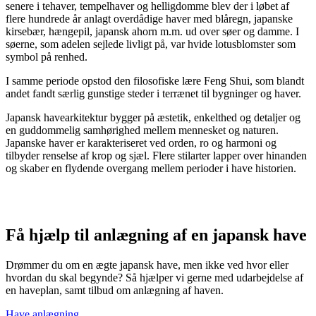
senere i tehaver, tempelhaver og helligdomme blev der i løbet af
flere hundrede år anlagt overdådige haver med blåregn, japanske
kirsebær, hængepil, japansk ahorn m.m. ud over søer og damme. I
søerne, som adelen sejlede livligt på, var hvide lotusblomster som
symbol på renhed.
I samme periode opstod den filosofiske lære Feng Shui, som blandt
andet fandt særlig gunstige steder i terrænet til bygninger og haver.
Japansk havearkitektur bygger på æstetik, enkelthed og detaljer og
en guddommelig samhørighed mellem mennesket og naturen.
Japanske haver er karakteriseret ved orden, ro og harmoni og
tilbyder renselse af krop og sjæl. Flere stilarter lapper over hinanden
og skaber en flydende overgang mellem perioder i have historien.
Få hjælp til anlægning af en japansk have
Drømmer du om en ægte japansk have, men ikke ved hvor eller
hvordan du skal begynde? Så hjælper vi gerne med udarbejdelse af
en haveplan, samt tilbud om anlægning af haven.
Have anlægning