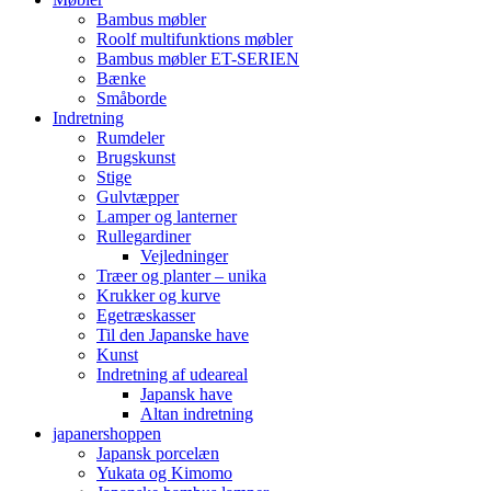
Bambus møbler
Roolf multifunktions møbler
Bambus møbler ET-SERIEN
Bænke
Småborde
Indretning
Rumdeler
Brugskunst
Stige
Gulvtæpper
Lamper og lanterner
Rullegardiner
Vejledninger
Træer og planter – unika
Krukker og kurve
Egetræskasser
Til den Japanske have
Kunst
Indretning af udeareal
Japansk have
Altan indretning
japanershoppen
Japansk porcelæn
Yukata og Kimomo