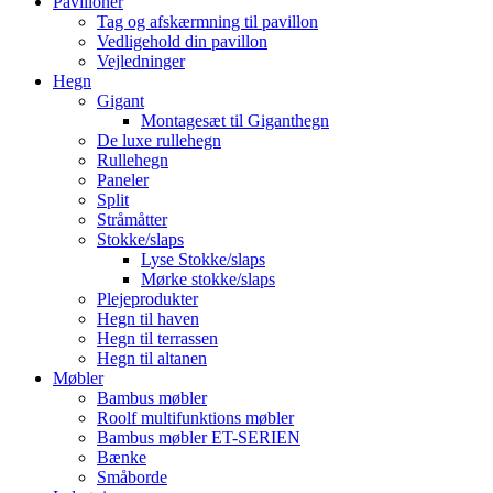
Pavilloner
Tag og afskærmning til pavillon
Vedligehold din pavillon
Vejledninger
Hegn
Gigant
Montagesæt til Giganthegn
De luxe rullehegn
Rullehegn
Paneler
Split
Stråmåtter
Stokke/slaps
Lyse Stokke/slaps
Mørke stokke/slaps
Plejeprodukter
Hegn til haven
Hegn til terrassen
Hegn til altanen
Møbler
Bambus møbler
Roolf multifunktions møbler
Bambus møbler ET-SERIEN
Bænke
Småborde