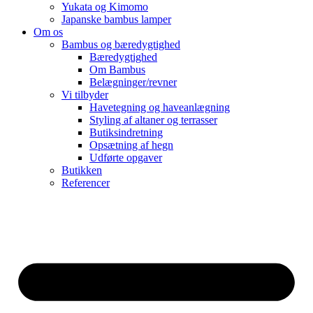
Yukata og Kimomo
Japanske bambus lamper
Om os
Bambus og bæredygtighed
Bæredygtighed
Om Bambus
Belægninger/revner
Vi tilbyder
Havetegning og haveanlægning
Styling af altaner og terrasser
Butiksindretning
Opsætning af hegn
Udførte opgaver
Butikken
Referencer