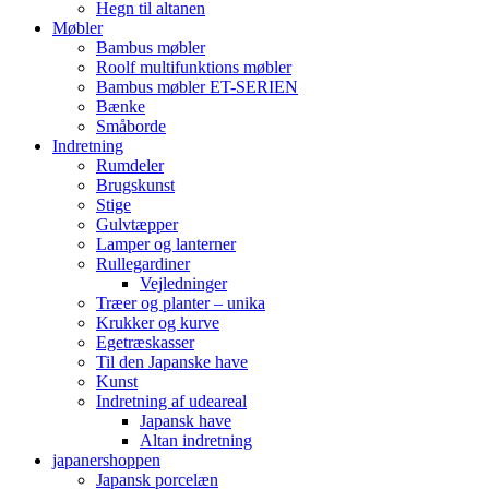
Hegn til altanen
Møbler
Bambus møbler
Roolf multifunktions møbler
Bambus møbler ET-SERIEN
Bænke
Småborde
Indretning
Rumdeler
Brugskunst
Stige
Gulvtæpper
Lamper og lanterner
Rullegardiner
Vejledninger
Træer og planter – unika
Krukker og kurve
Egetræskasser
Til den Japanske have
Kunst
Indretning af udeareal
Japansk have
Altan indretning
japanershoppen
Japansk porcelæn