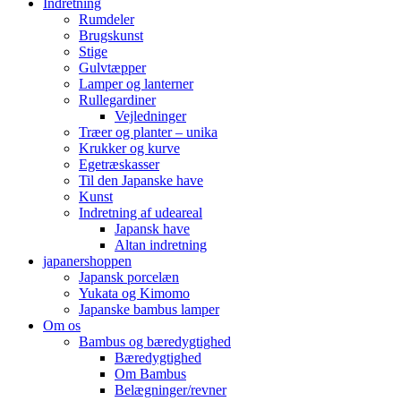
Indretning
Rumdeler
Brugskunst
Stige
Gulvtæpper
Lamper og lanterner
Rullegardiner
Vejledninger
Træer og planter – unika
Krukker og kurve
Egetræskasser
Til den Japanske have
Kunst
Indretning af udeareal
Japansk have
Altan indretning
japanershoppen
Japansk porcelæn
Yukata og Kimomo
Japanske bambus lamper
Om os
Bambus og bæredygtighed
Bæredygtighed
Om Bambus
Belægninger/revner