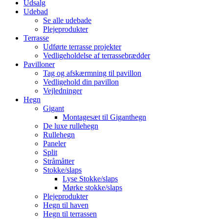
Udsalg
Udebad
Se alle udebade
Plejeprodukter
Terrasse
Udførte terrasse projekter
Vedligeholdelse af terrassebrædder
Pavilloner
Tag og afskærmning til pavillon
Vedligehold din pavillon
Vejledninger
Hegn
Gigant
Montagesæt til Giganthegn
De luxe rullehegn
Rullehegn
Paneler
Split
Stråmåtter
Stokke/slaps
Lyse Stokke/slaps
Mørke stokke/slaps
Plejeprodukter
Hegn til haven
Hegn til terrassen