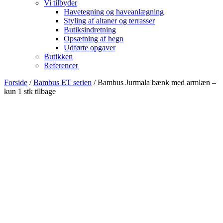
Vi tilbyder
Havetegning og haveanlægning
Styling af altaner og terrasser
Butiksindretning
Opsætning af hegn
Udførte opgaver
Butikken
Referencer
Forside
/
Bambus ET serien
/ Bambus Jurmala bænk med armlæn –
kun 1 stk tilbage