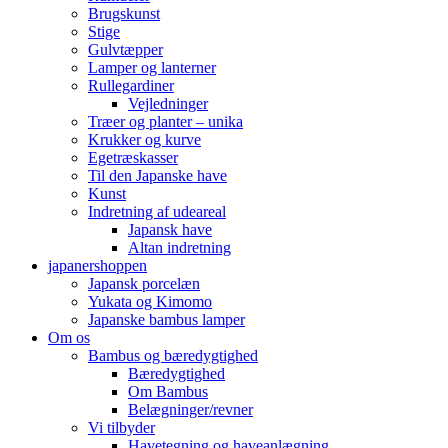
Brugskunst
Stige
Gulvtæpper
Lamper og lanterner
Rullegardiner
Vejledninger
Træer og planter – unika
Krukker og kurve
Egetræskasser
Til den Japanske have
Kunst
Indretning af udeareal
Japansk have
Altan indretning
japanershoppen
Japansk porcelæn
Yukata og Kimomo
Japanske bambus lamper
Om os
Bambus og bæredygtighed
Bæredygtighed
Om Bambus
Belægninger/revner
Vi tilbyder
Havetegning og haveanlægning