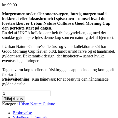
kr.
99,00
Morgensmenneske eller snooze-typen, hurtig morgenmad i
køkkenet eller luksusbrunch i spisestuen – uanset hvad du
foretrækker, er Urban Nature Culture’s Good Morning Cup
den perfekte start på dagen.
En del af UNC’s kollektioner helt fra begyndelsen, og med det
smukke gyldne øre føles denne kop som en naturlig del af hjemmet.
I Urban Nature Culture’s efterårs- og vinterkollektion 2024 har
Good Morning Cup fået en blød, hindbærrød farve og et håndmalet,
gyldent øre. Et keramisk design, der inspirerer – uanset hvilke
eventyr dagen bringer.
Tag en varm kop te eller en friskbrygget cappuccino – og kom godt
fra start!
Plejevejledning:
Kun håndvask for at beskytte den håndmalede,
gyldne detalje.
Urban
Nature
Tilføj til kurv
Culture
Kategori:
Urban Nature Culture
"Good
Morning
Beskrivelse
Cup"
Yderligere information