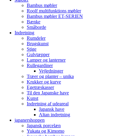
Bambus møbler
Roolf multifunktions møbler
Bambus møbler ET-SERIEN
Bænke
Småborde
Indretning
Rumdeler
Brugskunst
Stige
Gulvtæpper
Lamper og lanterner
Rullegardiner
Vejledninger
Træer og planter – unika
Krukker og kurve
Egetræskasser
Til den Japanske have
Kunst
Indretning af udeareal
Japansk have
Altan indretning
japanershoppen
Japansk porcelæn
Yukata og Kimomo