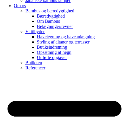
Japanske bambus lamper
Om os
Bambus og bæredygtighed
Bæredygtighed
Om Bambus
Belægninger/revner
Vi tilbyder
Havetegning og haveanlægning
Styling af altaner og terrasser
Butiksindretning
Opsætning af hegn
Udførte opgaver
Butikken
Referencer