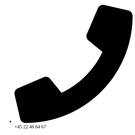
Videre
til
indhold
+45 22 46 64 67