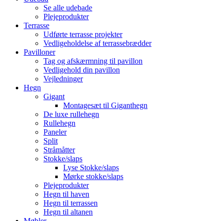
Se alle udebade
Plejeprodukter
Terrasse
Udførte terrasse projekter
Vedligeholdelse af terrassebrædder
Pavilloner
Tag og afskærmning til pavillon
Vedligehold din pavillon
Vejledninger
Hegn
Gigant
Montagesæt til Giganthegn
De luxe rullehegn
Rullehegn
Paneler
Split
Stråmåtter
Stokke/slaps
Lyse Stokke/slaps
Mørke stokke/slaps
Plejeprodukter
Hegn til haven
Hegn til terrassen
Hegn til altanen
Møbler