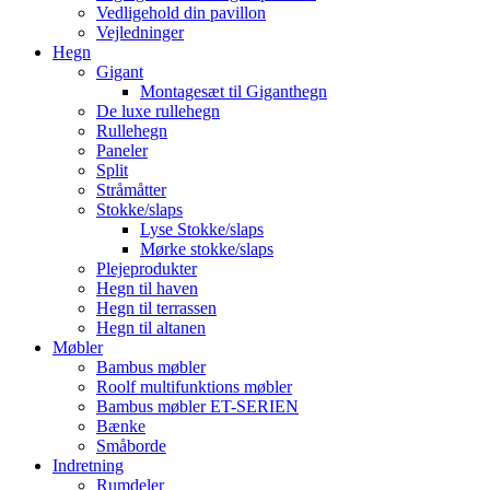
Vedligehold din pavillon
Vejledninger
Hegn
Gigant
Montagesæt til Giganthegn
De luxe rullehegn
Rullehegn
Paneler
Split
Stråmåtter
Stokke/slaps
Lyse Stokke/slaps
Mørke stokke/slaps
Plejeprodukter
Hegn til haven
Hegn til terrassen
Hegn til altanen
Møbler
Bambus møbler
Roolf multifunktions møbler
Bambus møbler ET-SERIEN
Bænke
Småborde
Indretning
Rumdeler