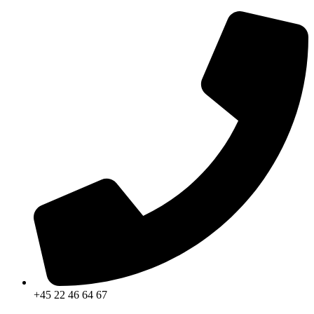
Videre
til
indhold
+45 22 46 64 67