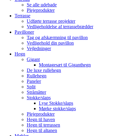
Se alle udebade
Plejeprodukter
Terrasse
Udførte terrasse projekter
Vedligeholdelse af terrassebrædder
Pavilloner
Tag og afskærmning til pavillon
Vedligehold din pavillon
Vejledninger
Hegn
Gigant
Montagesæt til Giganthegn
De luxe rullehegn
Rullehegn
Paneler
Split
Stråmåtter
Stokke/slaps
Lyse Stokke/slaps
Mørke stokke/slaps
Plejeprodukter
Hegn til haven
Hegn til terrassen
Hegn til altanen
Møbler