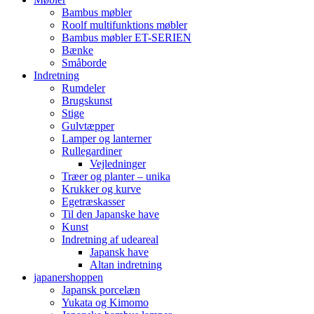
Bambus møbler
Roolf multifunktions møbler
Bambus møbler ET-SERIEN
Bænke
Småborde
Indretning
Rumdeler
Brugskunst
Stige
Gulvtæpper
Lamper og lanterner
Rullegardiner
Vejledninger
Træer og planter – unika
Krukker og kurve
Egetræskasser
Til den Japanske have
Kunst
Indretning af udeareal
Japansk have
Altan indretning
japanershoppen
Japansk porcelæn
Yukata og Kimomo