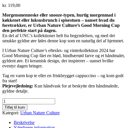
kr.
119,00
Morgensmenneske eller snooze-typen, hurtig morgenmad i
køkkenet eller luksusbrunch i spisestuen – uanset hvad du
foretrækker, er Urban Nature Culture’s Good Morning Cup
den perfekte start på dagen.
En del af UNC’s kollektioner helt fra begyndelsen, og med det
smukke gyldne øre føles denne kop som en naturlig del af hjemmet.
I Urban Nature Culture’s efterårs- og vinterkollektion 2024 har
Good Morning Cup fået en blød, hindbærrød farve og et håndmalet,
gyldent øre. Et keramisk design, der inspirerer – uanset hvilke
eventyr dagen bringer.
Tag en varm kop te eller en friskbrygget cappuccino – og kom godt
fra start!
Plejevejledning:
Kun håndvask for at beskytte den håndmalede,
gyldne detalje.
Urban
Nature
Tilføj til kurv
Culture
Kategori:
Urban Nature Culture
"Good
Morning
Beskrivelse
Cup"
Yderligere information