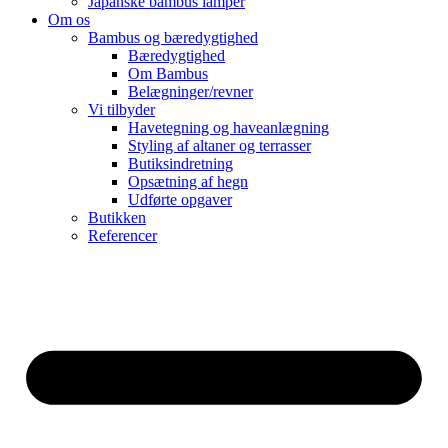
Japanske bambus lamper
Om os
Bambus og bæredygtighed
Bæredygtighed
Om Bambus
Belægninger/revner
Vi tilbyder
Havetegning og haveanlægning
Styling af altaner og terrasser
Butiksindretning
Opsætning af hegn
Udførte opgaver
Butikken
Referencer