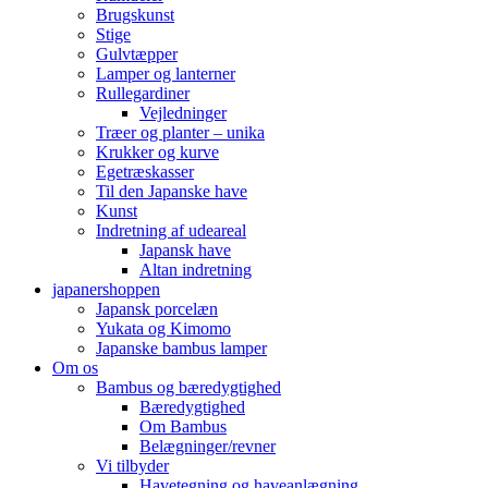
Brugskunst
Stige
Gulvtæpper
Lamper og lanterner
Rullegardiner
Vejledninger
Træer og planter – unika
Krukker og kurve
Egetræskasser
Til den Japanske have
Kunst
Indretning af udeareal
Japansk have
Altan indretning
japanershoppen
Japansk porcelæn
Yukata og Kimomo
Japanske bambus lamper
Om os
Bambus og bæredygtighed
Bæredygtighed
Om Bambus
Belægninger/revner
Vi tilbyder
Havetegning og haveanlægning