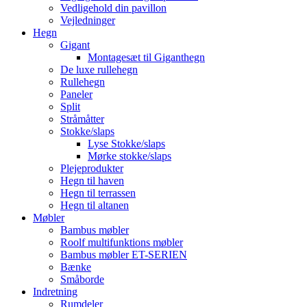
Vedligehold din pavillon
Vejledninger
Hegn
Gigant
Montagesæt til Giganthegn
De luxe rullehegn
Rullehegn
Paneler
Split
Stråmåtter
Stokke/slaps
Lyse Stokke/slaps
Mørke stokke/slaps
Plejeprodukter
Hegn til haven
Hegn til terrassen
Hegn til altanen
Møbler
Bambus møbler
Roolf multifunktions møbler
Bambus møbler ET-SERIEN
Bænke
Småborde
Indretning
Rumdeler