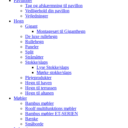
Pavilloner
Tag og afskærmning til pavillon
Vedligehold din pavillon
Vejledninger
Hegn
Gigant
Montagesæt til Giganthegn
De luxe rullehegn
Rullehegn
Paneler
Split
Stråmåtter
Stokke/slaps
Lyse Stokke/slaps
Mørke stokke/slaps
Plejeprodukter
Hegn til haven
Hegn til terrassen
Hegn til altanen
Møbler
Bambus møbler
Roolf multifunktions møbler
Bambus møbler ET-SERIEN
Bænke
Småborde