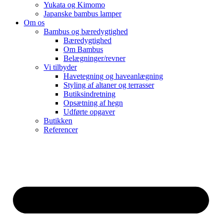
Yukata og Kimomo
Japanske bambus lamper
Om os
Bambus og bæredygtighed
Bæredygtighed
Om Bambus
Belægninger/revner
Vi tilbyder
Havetegning og haveanlægning
Styling af altaner og terrasser
Butiksindretning
Opsætning af hegn
Udførte opgaver
Butikken
Referencer