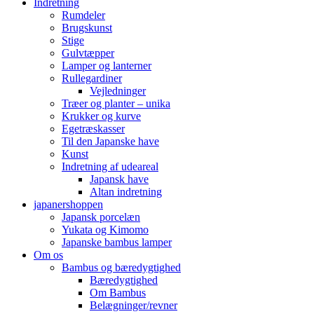
Indretning
Rumdeler
Brugskunst
Stige
Gulvtæpper
Lamper og lanterner
Rullegardiner
Vejledninger
Træer og planter – unika
Krukker og kurve
Egetræskasser
Til den Japanske have
Kunst
Indretning af udeareal
Japansk have
Altan indretning
japanershoppen
Japansk porcelæn
Yukata og Kimomo
Japanske bambus lamper
Om os
Bambus og bæredygtighed
Bæredygtighed
Om Bambus
Belægninger/revner