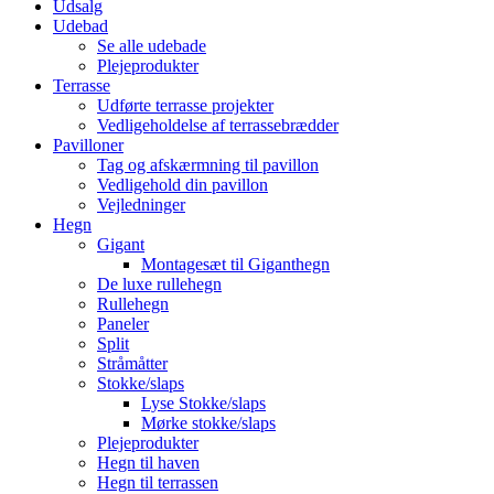
Udsalg
Udebad
Se alle udebade
Plejeprodukter
Terrasse
Udførte terrasse projekter
Vedligeholdelse af terrassebrædder
Pavilloner
Tag og afskærmning til pavillon
Vedligehold din pavillon
Vejledninger
Hegn
Gigant
Montagesæt til Giganthegn
De luxe rullehegn
Rullehegn
Paneler
Split
Stråmåtter
Stokke/slaps
Lyse Stokke/slaps
Mørke stokke/slaps
Plejeprodukter
Hegn til haven
Hegn til terrassen