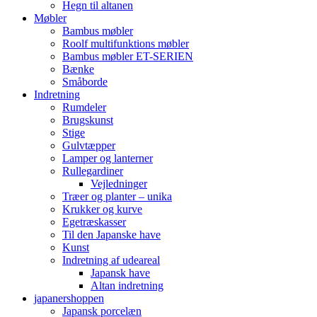
Hegn til altanen
Møbler
Bambus møbler
Roolf multifunktions møbler
Bambus møbler ET-SERIEN
Bænke
Småborde
Indretning
Rumdeler
Brugskunst
Stige
Gulvtæpper
Lamper og lanterner
Rullegardiner
Vejledninger
Træer og planter – unika
Krukker og kurve
Egetræskasser
Til den Japanske have
Kunst
Indretning af udeareal
Japansk have
Altan indretning
japanershoppen
Japansk porcelæn