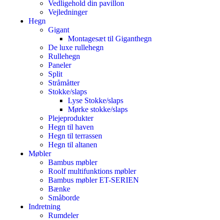
Vedligehold din pavillon
Vejledninger
Hegn
Gigant
Montagesæt til Giganthegn
De luxe rullehegn
Rullehegn
Paneler
Split
Stråmåtter
Stokke/slaps
Lyse Stokke/slaps
Mørke stokke/slaps
Plejeprodukter
Hegn til haven
Hegn til terrassen
Hegn til altanen
Møbler
Bambus møbler
Roolf multifunktions møbler
Bambus møbler ET-SERIEN
Bænke
Småborde
Indretning
Rumdeler