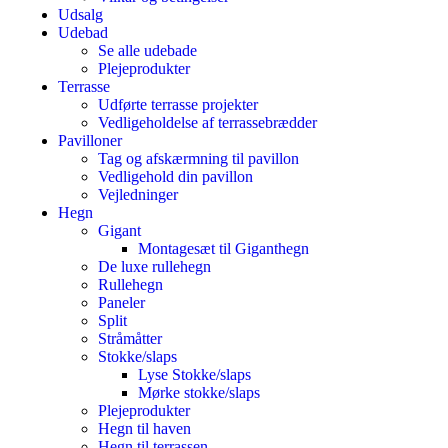
Udsalg
Udebad
Se alle udebade
Plejeprodukter
Terrasse
Udførte terrasse projekter
Vedligeholdelse af terrassebrædder
Pavilloner
Tag og afskærmning til pavillon
Vedligehold din pavillon
Vejledninger
Hegn
Gigant
Montagesæt til Giganthegn
De luxe rullehegn
Rullehegn
Paneler
Split
Stråmåtter
Stokke/slaps
Lyse Stokke/slaps
Mørke stokke/slaps
Plejeprodukter
Hegn til haven
Hegn til terrassen