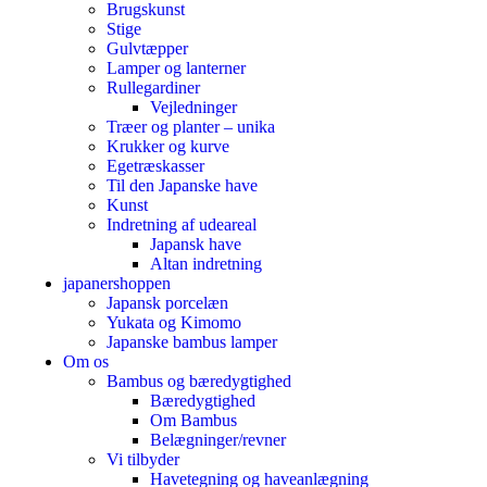
Brugskunst
Stige
Gulvtæpper
Lamper og lanterner
Rullegardiner
Vejledninger
Træer og planter – unika
Krukker og kurve
Egetræskasser
Til den Japanske have
Kunst
Indretning af udeareal
Japansk have
Altan indretning
japanershoppen
Japansk porcelæn
Yukata og Kimomo
Japanske bambus lamper
Om os
Bambus og bæredygtighed
Bæredygtighed
Om Bambus
Belægninger/revner
Vi tilbyder
Havetegning og haveanlægning