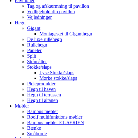
Pavilloner
Tag og afskærmning til pavillon
Vedligehold din pavillon
Vejledninger
Hegn
Gigant
Montagesæt til Giganthegn
De luxe rullehegn
Rullehegn
Paneler
Split
Stråmåtter
Stokke/slaps
Lyse Stokke/slaps
Mørke stokke/slaps
Plejeprodukter
Hegn til haven
Hegn til terrassen
Hegn til altanen
Møbler
Bambus møbler
Roolf multifunktions møbler
Bambus møbler ET-SERIEN
Bænke
Småborde