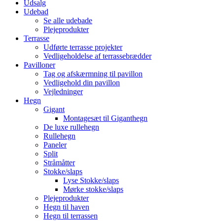
Udsalg
Udebad
Se alle udebade
Plejeprodukter
Terrasse
Udførte terrasse projekter
Vedligeholdelse af terrassebrædder
Pavilloner
Tag og afskærmning til pavillon
Vedligehold din pavillon
Vejledninger
Hegn
Gigant
Montagesæt til Giganthegn
De luxe rullehegn
Rullehegn
Paneler
Split
Stråmåtter
Stokke/slaps
Lyse Stokke/slaps
Mørke stokke/slaps
Plejeprodukter
Hegn til haven
Hegn til terrassen