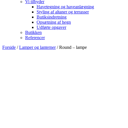
Vi tilbyder
Havetegning og haveanlægning
Styling af altaner og terrasser
Butiksindretning
Opsætning af hegn
Udførte opgaver
Butikken
Referencer
Forside
/
Lamper og lanterner
/ Round – lampe