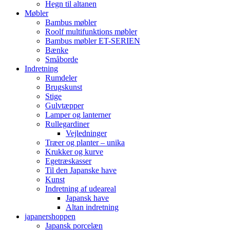
Hegn til altanen
Møbler
Bambus møbler
Roolf multifunktions møbler
Bambus møbler ET-SERIEN
Bænke
Småborde
Indretning
Rumdeler
Brugskunst
Stige
Gulvtæpper
Lamper og lanterner
Rullegardiner
Vejledninger
Træer og planter – unika
Krukker og kurve
Egetræskasser
Til den Japanske have
Kunst
Indretning af udeareal
Japansk have
Altan indretning
japanershoppen
Japansk porcelæn