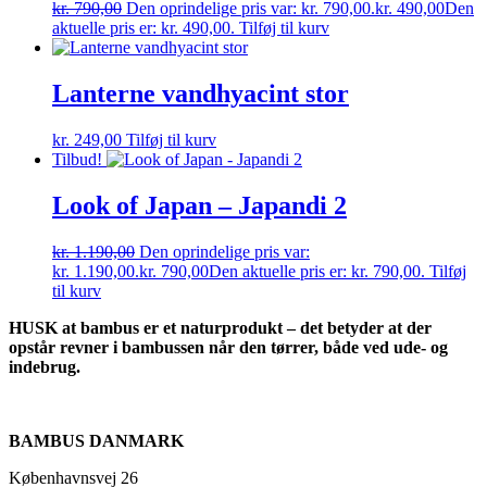
kr.
790,00
Den oprindelige pris var: kr. 790,00.
kr.
490,00
Den
aktuelle pris er: kr. 490,00.
Tilføj til kurv
Lanterne vandhyacint stor
kr.
249,00
Tilføj til kurv
Tilbud!
Look of Japan – Japandi 2
kr.
1.190,00
Den oprindelige pris var:
kr. 1.190,00.
kr.
790,00
Den aktuelle pris er: kr. 790,00.
Tilføj
til kurv
HUSK at bambus er et naturprodukt – det betyder at der
opstår revner i bambussen når den tørrer, både ved ude- og
indebrug.
BAMBUS DANMARK
Københavnsvej 26