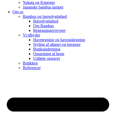
Yukata og Kimomo
Japanske bambus lamper
Om os
Bambus og bæredygtighed
Bæredygtighed
Om Bambus
Belægninger/revner
Vi tilbyder
Havetegning og haveanlægning
Styling af altaner og terrasser
Butiksindretning
Opsætning af hegn
Udførte opgaver
Butikken
Referencer