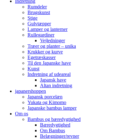
Indretning
Rumdeler
Brugskunst
Stige
Gulvtæpper
Lamper og lanterner
Rullegardiner
Vejledninger
Træer og planter – unika
Krukker og kurve
Egetræskasser
Til den Japanske have
Kunst
Indretning af udeareal
Japansk have
Altan indretning
japanershoppen
Japansk porcelæn
Yukata og Kimomo
Japanske bambus lamper
Om os
Bambus og bæredygtighed
Bæredygtighed
Om Bambus
Belægninger/revner