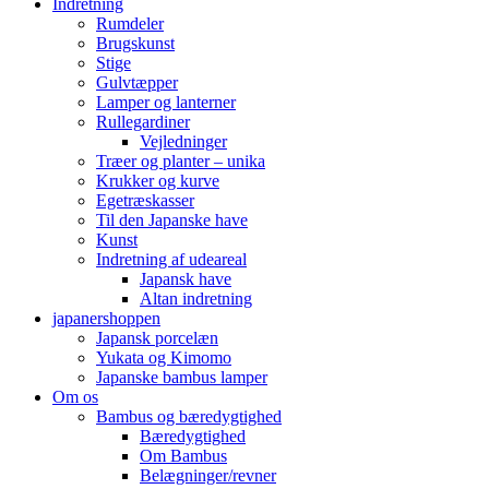
Indretning
Rumdeler
Brugskunst
Stige
Gulvtæpper
Lamper og lanterner
Rullegardiner
Vejledninger
Træer og planter – unika
Krukker og kurve
Egetræskasser
Til den Japanske have
Kunst
Indretning af udeareal
Japansk have
Altan indretning
japanershoppen
Japansk porcelæn
Yukata og Kimomo
Japanske bambus lamper
Om os
Bambus og bæredygtighed
Bæredygtighed
Om Bambus
Belægninger/revner