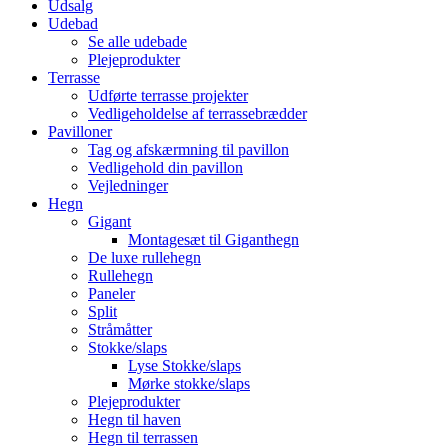
Udsalg
Udebad
Se alle udebade
Plejeprodukter
Terrasse
Udførte terrasse projekter
Vedligeholdelse af terrassebrædder
Pavilloner
Tag og afskærmning til pavillon
Vedligehold din pavillon
Vejledninger
Hegn
Gigant
Montagesæt til Giganthegn
De luxe rullehegn
Rullehegn
Paneler
Split
Stråmåtter
Stokke/slaps
Lyse Stokke/slaps
Mørke stokke/slaps
Plejeprodukter
Hegn til haven
Hegn til terrassen