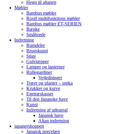
Hegn til altanen
Møbler
Bambus møbler
Roolf multifunktions møbler
Bambus møbler ET-SERIEN
Bænke
Småborde
Indretning
Rumdeler
Brugskunst
Stige
Gulvtæpper
Lamper og lanterner
Rullegardiner
Vejledninger
Træer og planter – unika
Krukker og kurve
Egetræskasser
Til den Japanske have
Kunst
Indretning af udeareal
Japansk have
Altan indretning
japanershoppen
Japansk porcelæn