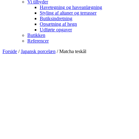
Vi tilbyder
Havetegning og haveanlægning
Styling af altaner og terrasser
Butiksindretning
Opsætning af hegn
Udførte opgaver
Butikken
Referencer
Forside
/
Japansk porcelæn
/ Matcha teskål