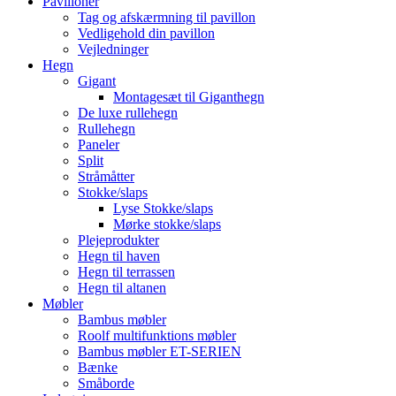
Pavilloner
Tag og afskærmning til pavillon
Vedligehold din pavillon
Vejledninger
Hegn
Gigant
Montagesæt til Giganthegn
De luxe rullehegn
Rullehegn
Paneler
Split
Stråmåtter
Stokke/slaps
Lyse Stokke/slaps
Mørke stokke/slaps
Plejeprodukter
Hegn til haven
Hegn til terrassen
Hegn til altanen
Møbler
Bambus møbler
Roolf multifunktions møbler
Bambus møbler ET-SERIEN
Bænke
Småborde