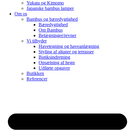
Yukata og Kimomo
Japanske bambus lamper
Om os
Bambus og bæredygtighed
Bæredygtighed
Om Bambus
Belægninger/revner
Vi tilbyder
Havetegning og haveanlægning
Styling af altaner og terrasser
Butiksindretning
Opsætning af hegn
Udførte opgaver
Butikken
Referencer