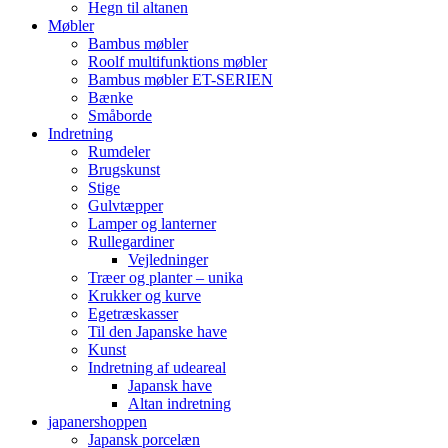
Hegn til altanen
Møbler
Bambus møbler
Roolf multifunktions møbler
Bambus møbler ET-SERIEN
Bænke
Småborde
Indretning
Rumdeler
Brugskunst
Stige
Gulvtæpper
Lamper og lanterner
Rullegardiner
Vejledninger
Træer og planter – unika
Krukker og kurve
Egetræskasser
Til den Japanske have
Kunst
Indretning af udeareal
Japansk have
Altan indretning
japanershoppen
Japansk porcelæn