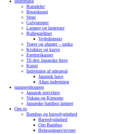
Indretning
Rumdeler
Brugskunst
Stige
Gulvtæpper
Lamper og lanterner
Rullegardiner
Vejledninger
Træer og planter – unika
Krukker og kurve
Egetræskasser
Til den Japanske have
Kunst
Indretning af udeareal
Japansk have
Altan indretning
japanershoppen
Japansk porcelæn
Yukata og Kimomo
Japanske bambus lamper
Om os
Bambus og bæredygtighed
Bæredygtighed
Om Bambus
Belægninger/revner