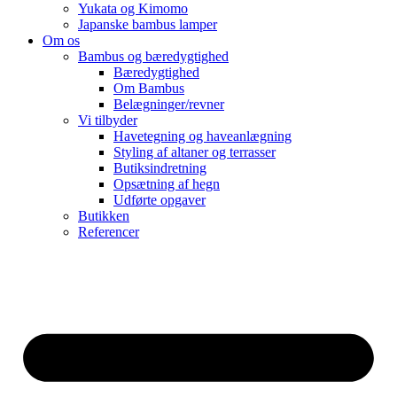
Yukata og Kimomo
Japanske bambus lamper
Om os
Bambus og bæredygtighed
Bæredygtighed
Om Bambus
Belægninger/revner
Vi tilbyder
Havetegning og haveanlægning
Styling af altaner og terrasser
Butiksindretning
Opsætning af hegn
Udførte opgaver
Butikken
Referencer