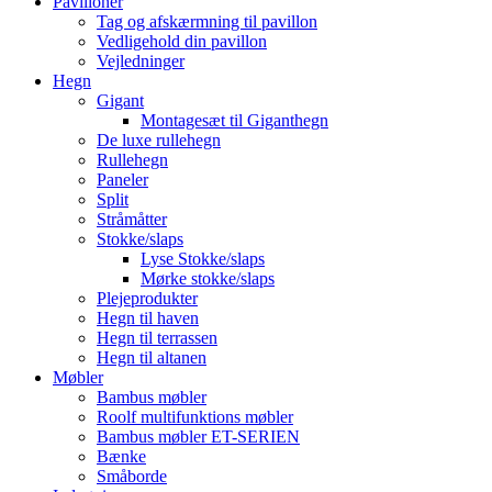
Pavilloner
Tag og afskærmning til pavillon
Vedligehold din pavillon
Vejledninger
Hegn
Gigant
Montagesæt til Giganthegn
De luxe rullehegn
Rullehegn
Paneler
Split
Stråmåtter
Stokke/slaps
Lyse Stokke/slaps
Mørke stokke/slaps
Plejeprodukter
Hegn til haven
Hegn til terrassen
Hegn til altanen
Møbler
Bambus møbler
Roolf multifunktions møbler
Bambus møbler ET-SERIEN
Bænke
Småborde