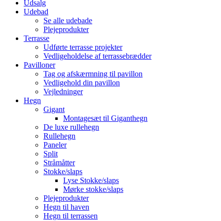
Udsalg
Udebad
Se alle udebade
Plejeprodukter
Terrasse
Udførte terrasse projekter
Vedligeholdelse af terrassebrædder
Pavilloner
Tag og afskærmning til pavillon
Vedligehold din pavillon
Vejledninger
Hegn
Gigant
Montagesæt til Giganthegn
De luxe rullehegn
Rullehegn
Paneler
Split
Stråmåtter
Stokke/slaps
Lyse Stokke/slaps
Mørke stokke/slaps
Plejeprodukter
Hegn til haven
Hegn til terrassen