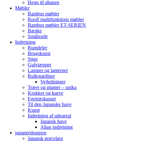
Hegn til altanen
Møbler
Bambus møbler
Roolf multifunktions møbler
Bambus møbler ET-SERIEN
Bænke
Småborde
Indretning
Rumdeler
Brugskunst
Stige
Gulvtæpper
Lamper og lanterner
Rullegardiner
Vejledninger
Træer og planter – unika
Krukker og kurve
Egetræskasser
Til den Japanske have
Kunst
Indretning af udeareal
Japansk have
Altan indretning
japanershoppen
Japansk porcelæn