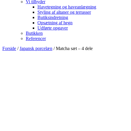
Vi tilbyder
Havetegning og haveanlægning
Styling af altaner og terrasser
Butiksindretning
Opsætning af hegn
Udførte opgaver
Butikken
Referencer
Forside
/
Japansk porcelæn
/ Matcha sæt – 4 dele