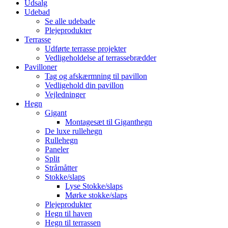
Udsalg
Udebad
Se alle udebade
Plejeprodukter
Terrasse
Udførte terrasse projekter
Vedligeholdelse af terrassebrædder
Pavilloner
Tag og afskærmning til pavillon
Vedligehold din pavillon
Vejledninger
Hegn
Gigant
Montagesæt til Giganthegn
De luxe rullehegn
Rullehegn
Paneler
Split
Stråmåtter
Stokke/slaps
Lyse Stokke/slaps
Mørke stokke/slaps
Plejeprodukter
Hegn til haven
Hegn til terrassen