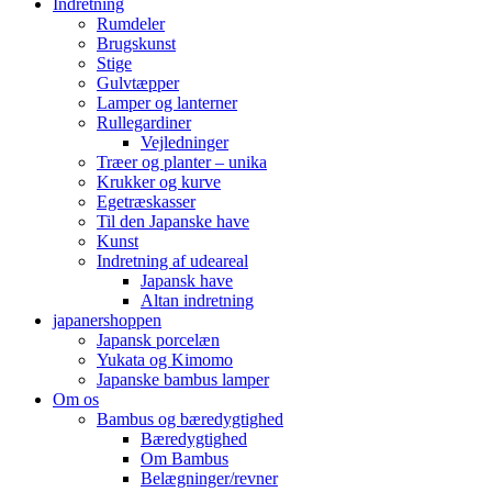
Indretning
Rumdeler
Brugskunst
Stige
Gulvtæpper
Lamper og lanterner
Rullegardiner
Vejledninger
Træer og planter – unika
Krukker og kurve
Egetræskasser
Til den Japanske have
Kunst
Indretning af udeareal
Japansk have
Altan indretning
japanershoppen
Japansk porcelæn
Yukata og Kimomo
Japanske bambus lamper
Om os
Bambus og bæredygtighed
Bæredygtighed
Om Bambus
Belægninger/revner