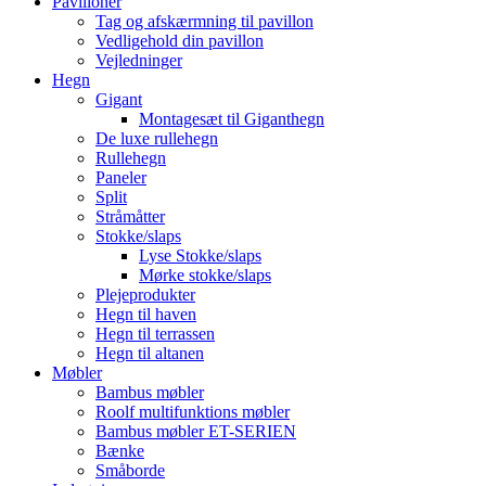
Pavilloner
Tag og afskærmning til pavillon
Vedligehold din pavillon
Vejledninger
Hegn
Gigant
Montagesæt til Giganthegn
De luxe rullehegn
Rullehegn
Paneler
Split
Stråmåtter
Stokke/slaps
Lyse Stokke/slaps
Mørke stokke/slaps
Plejeprodukter
Hegn til haven
Hegn til terrassen
Hegn til altanen
Møbler
Bambus møbler
Roolf multifunktions møbler
Bambus møbler ET-SERIEN
Bænke
Småborde