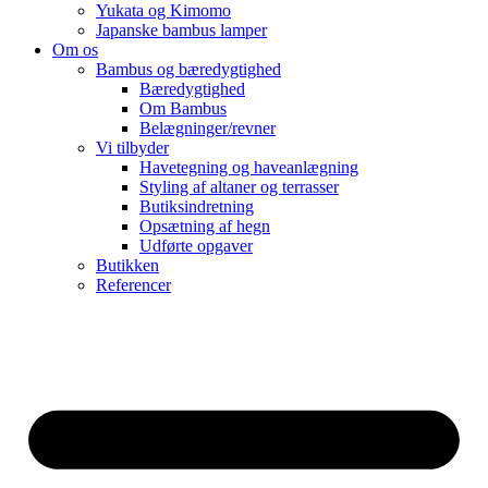
Yukata og Kimomo
Japanske bambus lamper
Om os
Bambus og bæredygtighed
Bæredygtighed
Om Bambus
Belægninger/revner
Vi tilbyder
Havetegning og haveanlægning
Styling af altaner og terrasser
Butiksindretning
Opsætning af hegn
Udførte opgaver
Butikken
Referencer