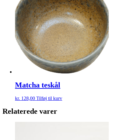
Matcha teskål
kr.
128,00
Tilføj til kurv
Relaterede varer