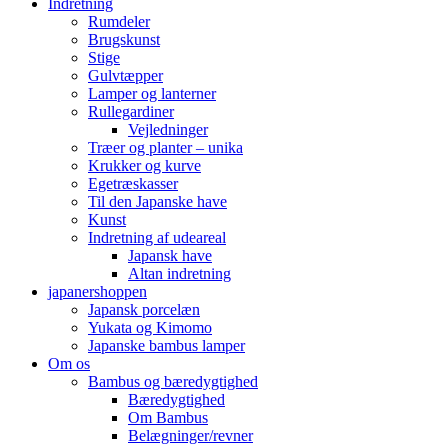
Indretning
Rumdeler
Brugskunst
Stige
Gulvtæpper
Lamper og lanterner
Rullegardiner
Vejledninger
Træer og planter – unika
Krukker og kurve
Egetræskasser
Til den Japanske have
Kunst
Indretning af udeareal
Japansk have
Altan indretning
japanershoppen
Japansk porcelæn
Yukata og Kimomo
Japanske bambus lamper
Om os
Bambus og bæredygtighed
Bæredygtighed
Om Bambus
Belægninger/revner