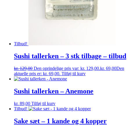
Tilbud!
Sushi tallerken – 3 stk tilbage – tilbud
kr.
129,00
Den oprindelige pris var: kr. 129,00.
kr.
69,00
Den
aktuelle pris er: kr. 69,00.
Tilføj til kurv
Sushi tallerken – Anemone
kr.
89,00
Tilføj til kurv
Tilbud!
Sake sæt – 1 kande og 4 kopper