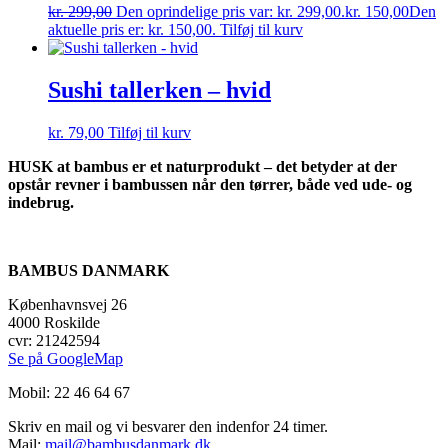
kr.
299,00
Den oprindelige pris var: kr. 299,00.
kr.
150,00
Den
aktuelle pris er: kr. 150,00.
Tilføj til kurv
Sushi tallerken – hvid
kr.
79,00
Tilføj til kurv
HUSK at bambus er et naturprodukt – det betyder at der
opstår revner i bambussen når den tørrer, både ved ude- og
indebrug.
BAMBUS DANMARK
Københavnsvej 26
4000 Roskilde
cvr: 21242594
Se på GoogleMap
Mobil: 22 46 64 67
Skriv en mail og vi besvarer den indenfor 24 timer.
Mail:
mail@bambusdanmark.dk