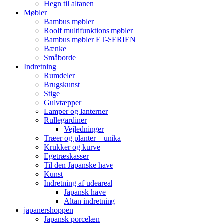
Hegn til altanen
Møbler
Bambus møbler
Roolf multifunktions møbler
Bambus møbler ET-SERIEN
Bænke
Småborde
Indretning
Rumdeler
Brugskunst
Stige
Gulvtæpper
Lamper og lanterner
Rullegardiner
Vejledninger
Træer og planter – unika
Krukker og kurve
Egetræskasser
Til den Japanske have
Kunst
Indretning af udeareal
Japansk have
Altan indretning
japanershoppen
Japansk porcelæn