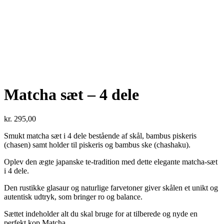
Matcha sæt – 4 dele
kr.
295,00
Smukt matcha sæt i 4 dele bestående af skål, bambus piskeris
(chasen) samt holder til piskeris og bambus ske (chashaku).
Oplev den ægte japanske te-tradition med dette elegante matcha-sæt
i 4 dele.
Den rustikke glasaur og naturlige farvetoner giver skålen et unikt og
autentisk udtryk, som bringer ro og balance.
Sættet indeholder alt du skal bruge for at tilberede og nyde en
perfekt kop Matcha.