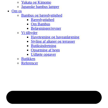
Yukata og Kimomo
Japanske bambus lamper
Om os
Bambus og bæredygtighed
Bæredygtighed
Om Bambus
Belægninger/revner
Vi tilbyder
Havetegning og haveanlægning
Styling af altaner og terrasser
Butiksindretning
Opsætning af hegn
Udførte opgaver
Butikken
Referencer