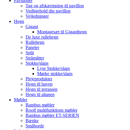
Pavilloner
Tag og afskærmning til pavillon
Vedligehold din pavillon
Vejledninger
Hegn
Gigant
Montagesæt til Giganthegn
De luxe rullehegn
Rullehegn
Paneler
Split
Stråmåtter
Stokke/slaps
Lyse Stokke/slaps
Mørke stokke/slaps
Plejeprodukter
Hegn til haven
Hegn til terrassen
Hegn til altanen
Møbler
Bambus møbler
Roolf multifunktions møbler
Bambus møbler ET-SERIEN
Bænke
Småborde