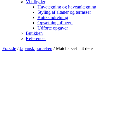
Vi tilbyder
Havetegning og haveanlægning
Styling af altaner og terrasser
Butiksindretning
Opsætning af hegn
Udførte opgaver
Butikken
Referencer
Forside
/
Japansk porcelæn
/ Matcha sæt – 4 dele