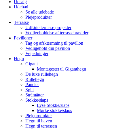
Udsalg
Udebad
Se alle udebade
Plejeprodukter
Terrasse
Udførte terrasse projekter
Vedligeholdelse af terrassebrædder
Pavilloner
Tag og afskærmning til pavillon
Vedligehold din pavillon
Vejledninger
Hegn
Gigant
Montagesæt til Giganthegn
De luxe rullehegn
Rullehegn
Paneler
Split
Stråmåtter
Stokke/slaps
Lyse Stokke/slaps
Mørke stokke/slaps
Plejeprodukter
Hegn til haven
Hegn til terrassen