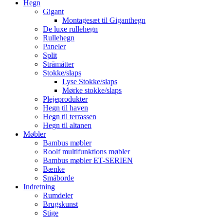
Hegn
Gigant
Montagesæt til Giganthegn
De luxe rullehegn
Rullehegn
Paneler
Split
Stråmåtter
Stokke/slaps
Lyse Stokke/slaps
Mørke stokke/slaps
Plejeprodukter
Hegn til haven
Hegn til terrassen
Hegn til altanen
Møbler
Bambus møbler
Roolf multifunktions møbler
Bambus møbler ET-SERIEN
Bænke
Småborde
Indretning
Rumdeler
Brugskunst
Stige