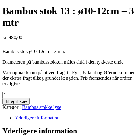
Bambus stok 13 : ø10-12cm – 3
mtr
kr.
480,00
Bambus stok ø10-12cm – 3 mtr.
Diameteren på bambusstokken måles altid i den tykkeste ende
Vær opmærksom på at ved fragt til Fyn, Jylland og Ø’erne kommer
der ekstra fragt tillæg grundet længden. Pris fremsendes når ordren
er afgivet.
Bambus
stok
Tilføj til kurv
13
Kategori:
Bambus stokke lyse
:
ø10-
Yderligere information
12cm
-
Yderligere information
3
mtr