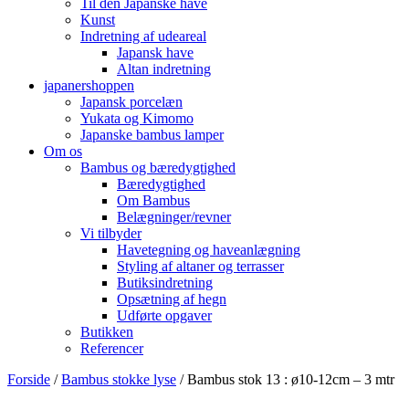
Til den Japanske have
Kunst
Indretning af udeareal
Japansk have
Altan indretning
japanershoppen
Japansk porcelæn
Yukata og Kimomo
Japanske bambus lamper
Om os
Bambus og bæredygtighed
Bæredygtighed
Om Bambus
Belægninger/revner
Vi tilbyder
Havetegning og haveanlægning
Styling af altaner og terrasser
Butiksindretning
Opsætning af hegn
Udførte opgaver
Butikken
Referencer
Forside
/
Bambus stokke lyse
/ Bambus stok 13 : ø10-12cm – 3 mtr