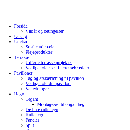
Forside
Vilkår og betingelser
Udsalg
Udebad
Se alle udebade
Plejeprodukter
Terrasse
Udførte terrasse projekter
Vedligeholdelse af terrassebrædder
Pavilloner
Tag og afskærmning til pavillon
Vedligehold din pavillon
Vejledninger
Hegn
Gigant
Montagesæt til Giganthegn
De luxe rullehegn
Rullehegn
Paneler
Split