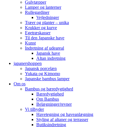
Gulvtæpper
Lamper og lanterner
Rullegardiner
Vejledninger
Træer og planter – unika
Krukker og kurve
Egetræskasser
Til den Japanske have
Kunst
Indretning af udeareal
Japansk have
Altan indretning
japanershoppen
Japansk porcelæn
Yukata og Kimomo
Japanske bambus lamper
Om os
Bambus og bæredygtighed
Bæredygtighed
Om Bambus
Belægninger/revner
Vi tilbyder
Havetegning og haveanlægning
Styling af altaner og terrasser
Butiksindretning