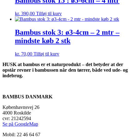
Bambus stok 15 : ø5-6cm – 4 mtr
kr.
390,00
Tilføj til kurv
Bambus stok 3: ø3-4cm – 2 mtr –
mindste køb 2 stk
kr.
70,00
Tilføj til kurv
HUSK at bambus er et naturprodukt – det betyder at der
opstår revner i bambussen når den tørrer, både ved ude- og
indebrug.
BAMBUS DANMARK
Københavnsvej 26
4000 Roskilde
cvr: 21242594
Se på GoogleMap
Mobil: 22 46 64 67