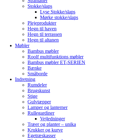
Stråmåtter
Stokke/slaps
Lyse Stokke/slaps
Mørke stokke/slaps
Plejeprodukter
Hegn til haven
Hegn til terrassen
Hegn til altanen
Møbler
Bambus møbler
Roolf multifunktions møbler
Bambus møbler ET-SERIEN
Bænke
Småborde
Indretning
Rumdeler
Brugskunst
Stige
Gulvtæpper
Lamper og lanterner
Rullegardiner
Vejledninger
Træer og planter – unika
Krukker og kurve
Egetræskasser