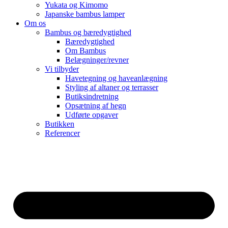
Yukata og Kimomo
Japanske bambus lamper
Om os
Bambus og bæredygtighed
Bæredygtighed
Om Bambus
Belægninger/revner
Vi tilbyder
Havetegning og haveanlægning
Styling af altaner og terrasser
Butiksindretning
Opsætning af hegn
Udførte opgaver
Butikken
Referencer