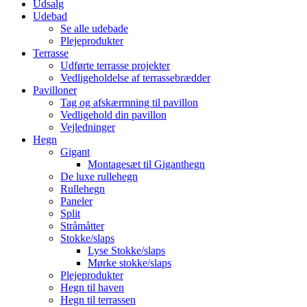
Udsalg
Udebad
Se alle udebade
Plejeprodukter
Terrasse
Udførte terrasse projekter
Vedligeholdelse af terrassebrædder
Pavilloner
Tag og afskærmning til pavillon
Vedligehold din pavillon
Vejledninger
Hegn
Gigant
Montagesæt til Giganthegn
De luxe rullehegn
Rullehegn
Paneler
Split
Stråmåtter
Stokke/slaps
Lyse Stokke/slaps
Mørke stokke/slaps
Plejeprodukter
Hegn til haven
Hegn til terrassen