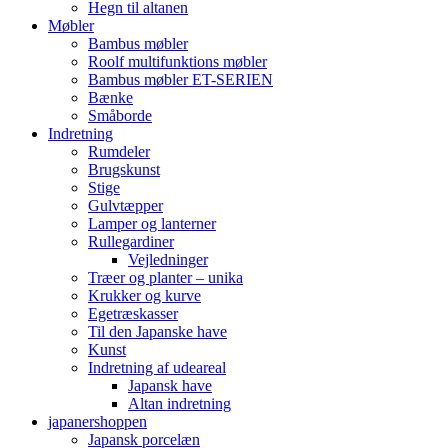
Hegn til altanen
Møbler
Bambus møbler
Roolf multifunktions møbler
Bambus møbler ET-SERIEN
Bænke
Småborde
Indretning
Rumdeler
Brugskunst
Stige
Gulvtæpper
Lamper og lanterner
Rullegardiner
Vejledninger
Træer og planter – unika
Krukker og kurve
Egetræskasser
Til den Japanske have
Kunst
Indretning af udeareal
Japansk have
Altan indretning
japanershoppen
Japansk porcelæn