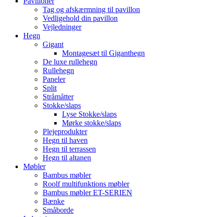
Pavilloner
Tag og afskærmning til pavillon
Vedligehold din pavillon
Vejledninger
Hegn
Gigant
Montagesæt til Giganthegn
De luxe rullehegn
Rullehegn
Paneler
Split
Stråmåtter
Stokke/slaps
Lyse Stokke/slaps
Mørke stokke/slaps
Plejeprodukter
Hegn til haven
Hegn til terrassen
Hegn til altanen
Møbler
Bambus møbler
Roolf multifunktions møbler
Bambus møbler ET-SERIEN
Bænke
Småborde