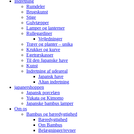
Indretning
Rumdeler
Brugskunst
Stige
Gulvtæpper
Lamper og lanterner
Rullegardiner
Vejledninger
Træer og planter – unika
Krukker og kurve
Egetræskasser
Til den Japanske have
Kunst
Indretning af udeareal
Japansk have
Altan indretning
japanershoppen
Japansk porcelæn
Yukata og Kimomo
Japanske bambus lamper
Om os
Bambus og bæredygtighed
Bæredygtighed
Om Bambus
Belægninger/revner