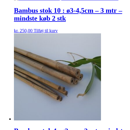
Bambus stok 10 : ø3-4,5cm – 3 mtr –
mindste køb 2 stk
kr.
250,00
Tilføj til kurv