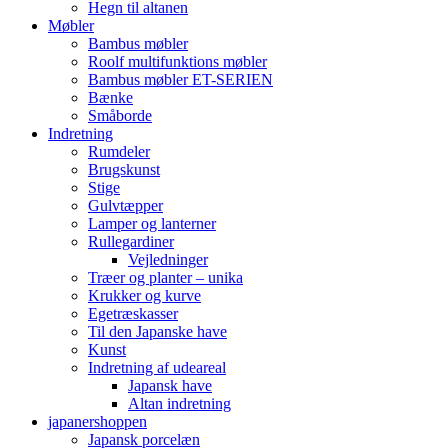
Hegn til altanen
Møbler
Bambus møbler
Roolf multifunktions møbler
Bambus møbler ET-SERIEN
Bænke
Småborde
Indretning
Rumdeler
Brugskunst
Stige
Gulvtæpper
Lamper og lanterner
Rullegardiner
Vejledninger
Træer og planter – unika
Krukker og kurve
Egetræskasser
Til den Japanske have
Kunst
Indretning af udeareal
Japansk have
Altan indretning
japanershoppen
Japansk porcelæn