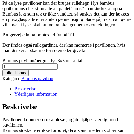
På de lyse pavilloner kan der bruges rullehegn i lys bambus,
splitbambus eller stråmåtte an på det “look” man ønsker at opnå.
Bambus lagt som tag er ikke vandtæt, så ønskes det kan der lægges
en plexiglasplade eller anden gennemsigtig plade på, hvis man gerne
vil have at lyset skal kunne trække igennem overdækningen.
Brugervejledning printes ud fra pdf fil.
Der findes også rullegardiner, der kan monteres i pavillonen, hvis
man ønsker at skærme for solen eller give læ.
Bambus pavillon/pergola lys 3x3 mtr antal
Tilføj til kurv
Kategori:
Bambus pavillon
Beskrivelse
Yderligere information
Beskrivelse
Pavillonen kommer som samlesæt, og der følger værktøj med
pavillonen.
Bambus stokkene er ikke forboret, da afstand mellem stolper kan