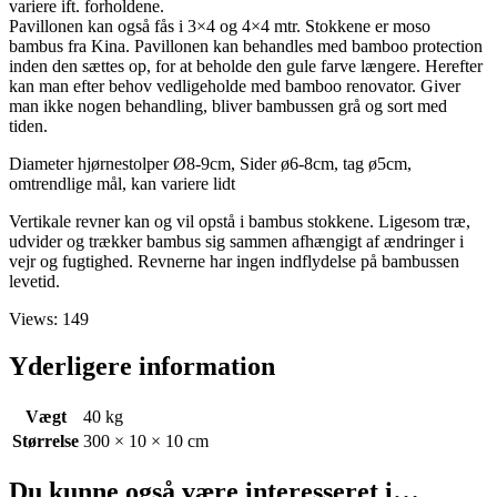
variere ift. forholdene.
Pavillonen kan også fås i 3×4 og 4×4 mtr. Stokkene er moso
bambus fra Kina. Pavillonen kan behandles med bamboo protection
inden den sættes op, for at beholde den gule farve længere. Herefter
kan man efter behov vedligeholde med bamboo renovator. Giver
man ikke nogen behandling, bliver bambussen grå og sort med
tiden.
Diameter hjørnestolper Ø8-9cm, Sider ø6-8cm, tag ø5cm,
omtrendlige mål, kan variere lidt
Vertikale revner kan og vil opstå i bambus stokkene. Ligesom træ,
udvider og trækker bambus sig sammen afhængigt af ændringer i
vejr og fugtighed. Revnerne har ingen indflydelse på bambussen
levetid.
Views: 149
Yderligere information
Vægt
40 kg
Størrelse
300 × 10 × 10 cm
Du kunne også være interesseret i…