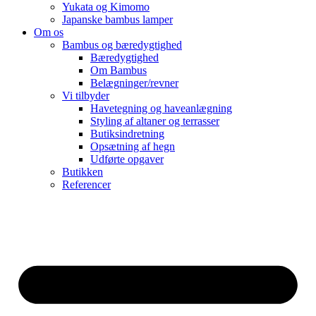
Yukata og Kimomo
Japanske bambus lamper
Om os
Bambus og bæredygtighed
Bæredygtighed
Om Bambus
Belægninger/revner
Vi tilbyder
Havetegning og haveanlægning
Styling af altaner og terrasser
Butiksindretning
Opsætning af hegn
Udførte opgaver
Butikken
Referencer