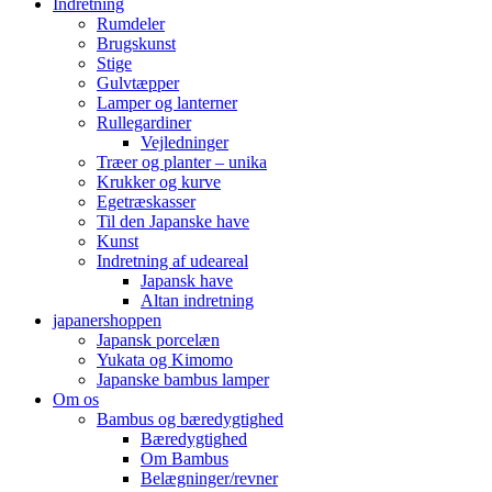
Indretning
Rumdeler
Brugskunst
Stige
Gulvtæpper
Lamper og lanterner
Rullegardiner
Vejledninger
Træer og planter – unika
Krukker og kurve
Egetræskasser
Til den Japanske have
Kunst
Indretning af udeareal
Japansk have
Altan indretning
japanershoppen
Japansk porcelæn
Yukata og Kimomo
Japanske bambus lamper
Om os
Bambus og bæredygtighed
Bæredygtighed
Om Bambus
Belægninger/revner