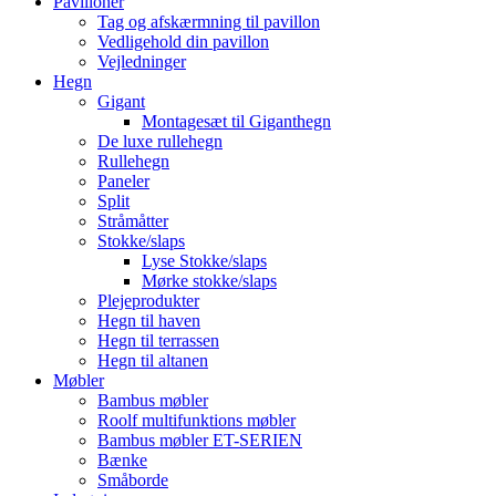
Pavilloner
Tag og afskærmning til pavillon
Vedligehold din pavillon
Vejledninger
Hegn
Gigant
Montagesæt til Giganthegn
De luxe rullehegn
Rullehegn
Paneler
Split
Stråmåtter
Stokke/slaps
Lyse Stokke/slaps
Mørke stokke/slaps
Plejeprodukter
Hegn til haven
Hegn til terrassen
Hegn til altanen
Møbler
Bambus møbler
Roolf multifunktions møbler
Bambus møbler ET-SERIEN
Bænke
Småborde