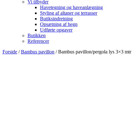
Vi tilbyder
Havetegning og haveanlægning
Styling af altaner og terrasser
Butiksindretning
Opsætning af hegn
Udførte opgaver
Butikken
Referencer
Forside
/
Bambus pavillon
/ Bambus pavillon/pergola lys 3×3 mtr