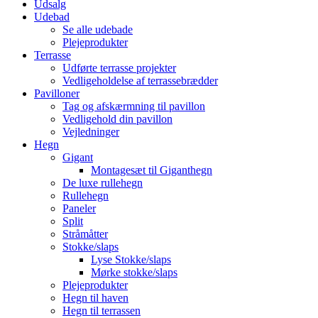
Udsalg
Udebad
Se alle udebade
Plejeprodukter
Terrasse
Udførte terrasse projekter
Vedligeholdelse af terrassebrædder
Pavilloner
Tag og afskærmning til pavillon
Vedligehold din pavillon
Vejledninger
Hegn
Gigant
Montagesæt til Giganthegn
De luxe rullehegn
Rullehegn
Paneler
Split
Stråmåtter
Stokke/slaps
Lyse Stokke/slaps
Mørke stokke/slaps
Plejeprodukter
Hegn til haven
Hegn til terrassen