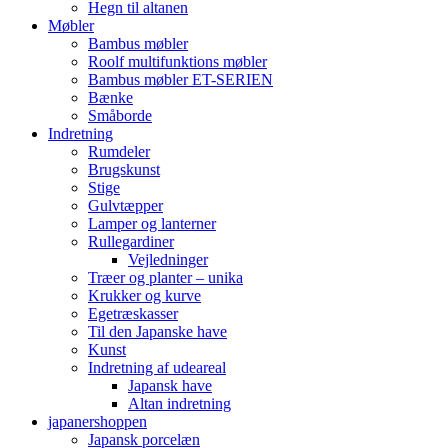
Hegn til altanen
Møbler
Bambus møbler
Roolf multifunktions møbler
Bambus møbler ET-SERIEN
Bænke
Småborde
Indretning
Rumdeler
Brugskunst
Stige
Gulvtæpper
Lamper og lanterner
Rullegardiner
Vejledninger
Træer og planter – unika
Krukker og kurve
Egetræskasser
Til den Japanske have
Kunst
Indretning af udeareal
Japansk have
Altan indretning
japanershoppen
Japansk porcelæn