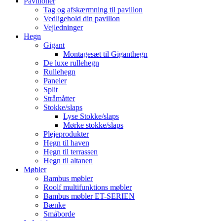
Pavilloner
Tag og afskærmning til pavillon
Vedligehold din pavillon
Vejledninger
Hegn
Gigant
Montagesæt til Giganthegn
De luxe rullehegn
Rullehegn
Paneler
Split
Stråmåtter
Stokke/slaps
Lyse Stokke/slaps
Mørke stokke/slaps
Plejeprodukter
Hegn til haven
Hegn til terrassen
Hegn til altanen
Møbler
Bambus møbler
Roolf multifunktions møbler
Bambus møbler ET-SERIEN
Bænke
Småborde