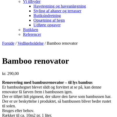
Vi tilbyder
Havetegning og haveanlægning
Styling af altaner og terrasser
Butiksindretning
Opsætning af hegn
Udførte opgaver
Butikken
Referencer
Forside
/
Vedligeholdelse
/ Bamboo renovator
Bamboo renovator
kr.
290,00
Renovering med bambusrenovator – til lys bambus
Er bambushegnet blevet slidt og forvitret at se på, kan denne
renovator få farven frem i bambussen igen.
Der er tilført lidt pigment, der sikrer den farve som bambussen har.
Der er uv beskyttelse i produktet, så bambussen bliver bedre rustet
til solen.
Bruges efter behov.
Rækker til ca. 10m2 pr. 1 liter.