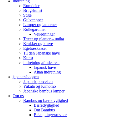
Indretning
Rumdeler
Brugskunst
Stige
Gulvtæpper
Lamper og lanterner
Rullegardiner
Vejledninger
Træer og planter – unika
Krukker og kurve
Egetræskasser
Til den Japanske have
Kunst
Indretning af udeareal
Japansk have
Altan indretning
japanershoppen
Japansk porcelæn
Yukata og Kimomo
Japanske bambus lamper
Om os
Bambus og bæredygtighed
Bæredygtighed
Om Bambus
Belægninger/revner