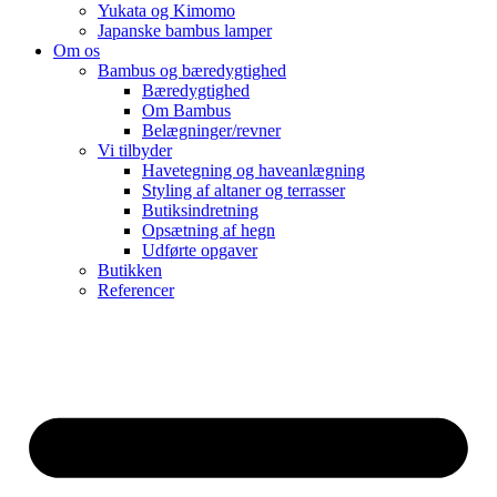
Yukata og Kimomo
Japanske bambus lamper
Om os
Bambus og bæredygtighed
Bæredygtighed
Om Bambus
Belægninger/revner
Vi tilbyder
Havetegning og haveanlægning
Styling af altaner og terrasser
Butiksindretning
Opsætning af hegn
Udførte opgaver
Butikken
Referencer