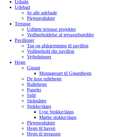
Udsalg
Udebad
Se alle udebade
Plejeprodukter
Terrasse
Udførte terrasse projekter
Vedligeholdelse af terrassebrædder
Pavilloner
Tag og afskærmning til pavillon
Vedligehold din pavillon
Vejledninger
Hegn
Gigant
Montagesæt til Giganthegn
De luxe rullehegn
Rullehegn
Paneler
Split
Stråmåtter
Stokke/slaps
Lyse Stokke/slaps
Mørke stokke/slaps
Plejeprodukter
Hegn til haven
Hegn til terrassen