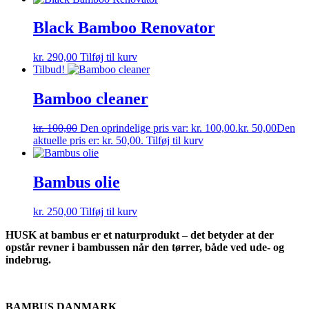
Black Bamboo Renovator
kr.
290,00
Tilføj til kurv
Tilbud!
Bamboo cleaner
kr.
100,00
Den oprindelige pris var: kr. 100,00.
kr.
50,00
Den
aktuelle pris er: kr. 50,00.
Tilføj til kurv
Bambus olie
kr.
250,00
Tilføj til kurv
HUSK at bambus er et naturprodukt – det betyder at der
opstår revner i bambussen når den tørrer, både ved ude- og
indebrug.
BAMBUS DANMARK