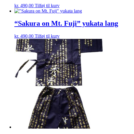
kr.
490,00
Tilføj til kurv
“Sakura on Mt. Fuji” yukata lang
kr.
490,00
Tilføj til kurv