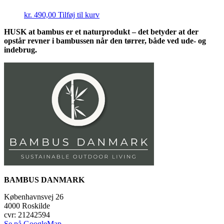
kr.
490,00
Tilføj til kurv
HUSK at bambus er et naturprodukt – det betyder at der
opstår revner i bambussen når den tørrer, både ved ude- og
indebrug.
BAMBUS DANMARK
Københavnsvej 26
4000 Roskilde
cvr: 21242594
Se på GoogleMap