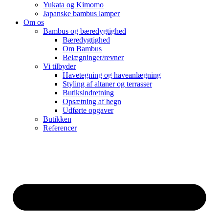
Yukata og Kimomo
Japanske bambus lamper
Om os
Bambus og bæredygtighed
Bæredygtighed
Om Bambus
Belægninger/revner
Vi tilbyder
Havetegning og haveanlægning
Styling af altaner og terrasser
Butiksindretning
Opsætning af hegn
Udførte opgaver
Butikken
Referencer