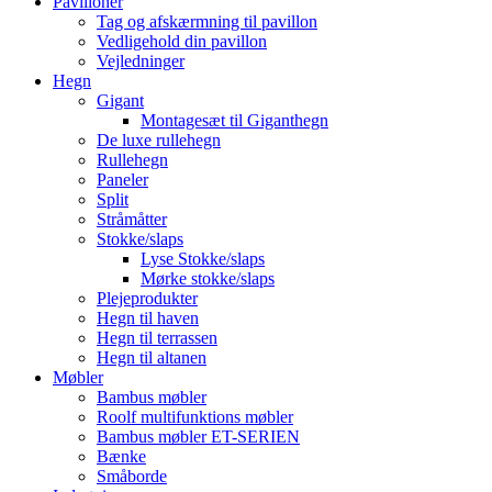
Pavilloner
Tag og afskærmning til pavillon
Vedligehold din pavillon
Vejledninger
Hegn
Gigant
Montagesæt til Giganthegn
De luxe rullehegn
Rullehegn
Paneler
Split
Stråmåtter
Stokke/slaps
Lyse Stokke/slaps
Mørke stokke/slaps
Plejeprodukter
Hegn til haven
Hegn til terrassen
Hegn til altanen
Møbler
Bambus møbler
Roolf multifunktions møbler
Bambus møbler ET-SERIEN
Bænke
Småborde