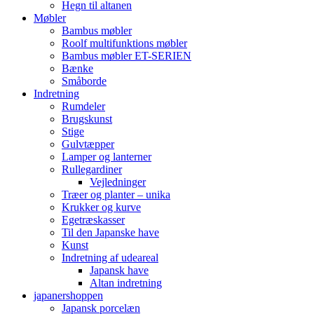
Hegn til altanen
Møbler
Bambus møbler
Roolf multifunktions møbler
Bambus møbler ET-SERIEN
Bænke
Småborde
Indretning
Rumdeler
Brugskunst
Stige
Gulvtæpper
Lamper og lanterner
Rullegardiner
Vejledninger
Træer og planter – unika
Krukker og kurve
Egetræskasser
Til den Japanske have
Kunst
Indretning af udeareal
Japansk have
Altan indretning
japanershoppen
Japansk porcelæn