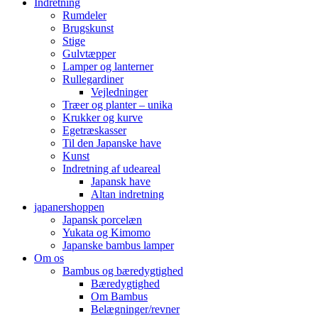
Indretning
Rumdeler
Brugskunst
Stige
Gulvtæpper
Lamper og lanterner
Rullegardiner
Vejledninger
Træer og planter – unika
Krukker og kurve
Egetræskasser
Til den Japanske have
Kunst
Indretning af udeareal
Japansk have
Altan indretning
japanershoppen
Japansk porcelæn
Yukata og Kimomo
Japanske bambus lamper
Om os
Bambus og bæredygtighed
Bæredygtighed
Om Bambus
Belægninger/revner