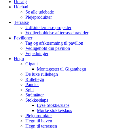
Udsalg
Udebad
Se alle udebade
Plejeprodukter
Terrasse
Udførte terrasse projekter
Vedligeholdelse af terrassebrædder
Pavilloner
Tag og afskærmning til pavillon
Vedligehold din pavillon
Vejledninger
Hegn
Gigant
Montagesæt til Giganthegn
De luxe rullehegn
Rullehegn
Paneler
Split
Stråmåtter
Stokke/slaps
Lyse Stokke/slaps
Mørke stokke/slaps
Plejeprodukter
Hegn til haven
Hegn til terrassen