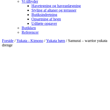
Vi tilbyder
Havetegning og haveanlægning
Styling af altaner og terrasser
Butiksindretning
Opsætning af hegn
Udførte opgaver
Butikken
Referencer
Forside
/
Yukata - Kimono
/
Yukata børn
/ Samurai – warrior yukata
drenge