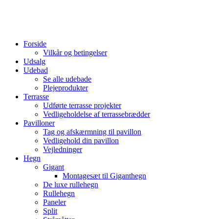
Forside
Vilkår og betingelser
Udsalg
Udebad
Se alle udebade
Plejeprodukter
Terrasse
Udførte terrasse projekter
Vedligeholdelse af terrassebrædder
Pavilloner
Tag og afskærmning til pavillon
Vedligehold din pavillon
Vejledninger
Hegn
Gigant
Montagesæt til Giganthegn
De luxe rullehegn
Rullehegn
Paneler
Split