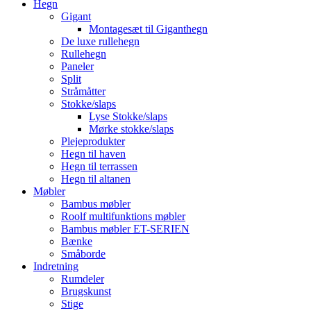
Hegn
Gigant
Montagesæt til Giganthegn
De luxe rullehegn
Rullehegn
Paneler
Split
Stråmåtter
Stokke/slaps
Lyse Stokke/slaps
Mørke stokke/slaps
Plejeprodukter
Hegn til haven
Hegn til terrassen
Hegn til altanen
Møbler
Bambus møbler
Roolf multifunktions møbler
Bambus møbler ET-SERIEN
Bænke
Småborde
Indretning
Rumdeler
Brugskunst
Stige