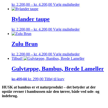
Prisinterval:
Dette
kr.
2.200,00
–
kr.
4.200,00
Vælg muligheder
kr. 2.200,00
vare
til
har
kr. 4.200,00
flere
Rylander taupe
varianter.
Mulighederne
Prisinterval:
Dette
kr.
2.200,00
–
kr.
4.200,00
Vælg muligheder
kan
kr. 2.200,00
vare
vælges
til
har
på
kr. 4.200,00
flere
Zulu Brun
varesiden
varianter.
Mulighederne
Prisinterval:
Dette
kr.
2.200,00
–
kr.
4.200,00
Vælg muligheder
kan
kr. 2.200,00
vare
Tilbud!
vælges
til
har
på
kr. 4.200,00
flere
Gulvtæppe, Bambus, Brede Lameller
varesiden
varianter.
Mulighederne
Den
Den
kr.
499,00
kr.
299,00
Tilføj til kurv
kan
oprindelige
aktuelle
vælges
HUSK at bambus er et naturprodukt – det betyder at der
pris
pris
på
opstår revner i bambussen når den tørrer, både ved ude- og
var:
er:
varesiden
indebrug.
kr. 499,00.
kr. 299,00.