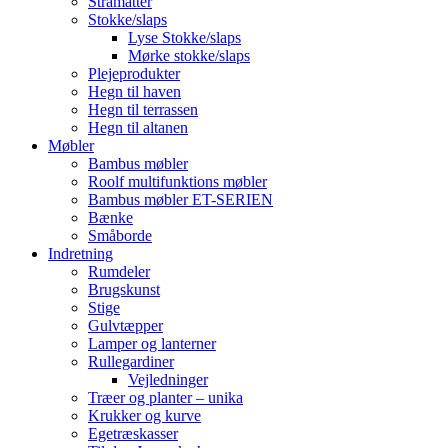
Stråmåtter
Stokke/slaps
Lyse Stokke/slaps
Mørke stokke/slaps
Plejeprodukter
Hegn til haven
Hegn til terrassen
Hegn til altanen
Møbler
Bambus møbler
Roolf multifunktions møbler
Bambus møbler ET-SERIEN
Bænke
Småborde
Indretning
Rumdeler
Brugskunst
Stige
Gulvtæpper
Lamper og lanterner
Rullegardiner
Vejledninger
Træer og planter – unika
Krukker og kurve
Egetræskasser