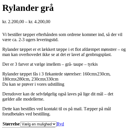
Rylander grå
Prisinterval:
kr.
2.200,00
–
kr.
4.200,00
kr. 2.200,00
til
Vi bestiller tæpper efterhånden som ordrene kommer ind, så der vil
kr. 4.200,00
være ca. 2-3 ugers leveringstid.
Rylander tæppet er et lækkert tæppe i et flot afdæmpet mønstrer – og
man kan overhovedet ikke se at det er lavet af genbrugsplast.
Der er 3 farver at vælge imellem – grå- taupe – tyrkis
Rylander tæppet fås i 3 firkantede størrelser: 160cmx230cm,
180cmx280cm, 230cmx330cm
Du kan se prøver i vores udstilling
Derudover kan de selvfølgelig også laves på lige dit mål – det
gælder alle modellerne.
Dette kan bestilles ved kontakt til os på mail. Tæpper på mål
forudbetales ved bestilling.
Størrelse
Ryd