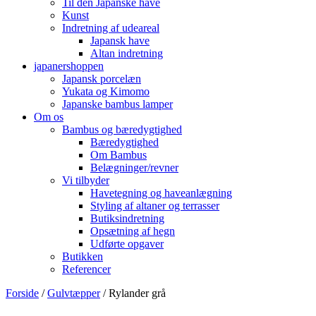
Til den Japanske have
Kunst
Indretning af udeareal
Japansk have
Altan indretning
japanershoppen
Japansk porcelæn
Yukata og Kimomo
Japanske bambus lamper
Om os
Bambus og bæredygtighed
Bæredygtighed
Om Bambus
Belægninger/revner
Vi tilbyder
Havetegning og haveanlægning
Styling af altaner og terrasser
Butiksindretning
Opsætning af hegn
Udførte opgaver
Butikken
Referencer
Forside
/
Gulvtæpper
/ Rylander grå