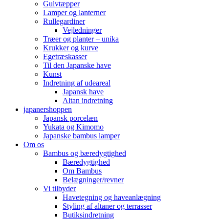
Gulvtæpper
Lamper og lanterner
Rullegardiner
Vejledninger
Træer og planter – unika
Krukker og kurve
Egetræskasser
Til den Japanske have
Kunst
Indretning af udeareal
Japansk have
Altan indretning
japanershoppen
Japansk porcelæn
Yukata og Kimomo
Japanske bambus lamper
Om os
Bambus og bæredygtighed
Bæredygtighed
Om Bambus
Belægninger/revner
Vi tilbyder
Havetegning og haveanlægning
Styling af altaner og terrasser
Butiksindretning