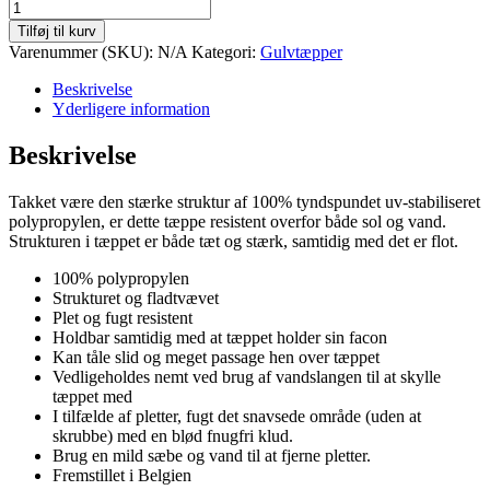
Rylander
grå
Tilføj til kurv
antal
Varenummer (SKU):
N/A
Kategori:
Gulvtæpper
Beskrivelse
Yderligere information
Beskrivelse
Takket være den stærke struktur af 100% tyndspundet uv-stabiliseret
polypropylen, er dette tæppe resistent overfor både sol og vand.
Strukturen i tæppet er både tæt og stærk, samtidig med det er flot.
100% polypropylen
Strukturet og fladtvævet
Plet og fugt resistent
Holdbar samtidig med at tæppet holder sin facon
Kan tåle slid og meget passage hen over tæppet
Vedligeholdes nemt ved brug af vandslangen til at skylle
tæppet med
I tilfælde af pletter, fugt det snavsede område (uden at
skrubbe) med en blød fnugfri klud.
Brug en mild sæbe og vand til at fjerne pletter.
Fremstillet i Belgien