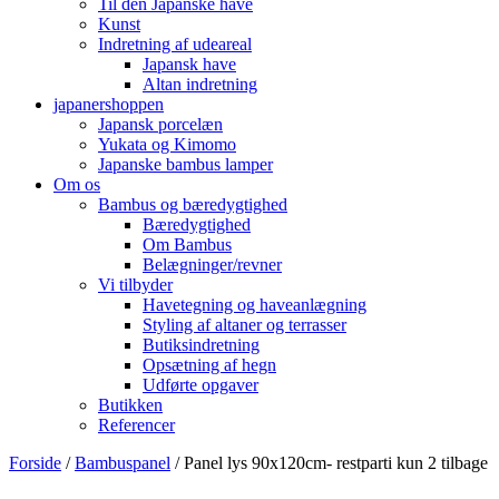
Til den Japanske have
Kunst
Indretning af udeareal
Japansk have
Altan indretning
japanershoppen
Japansk porcelæn
Yukata og Kimomo
Japanske bambus lamper
Om os
Bambus og bæredygtighed
Bæredygtighed
Om Bambus
Belægninger/revner
Vi tilbyder
Havetegning og haveanlægning
Styling af altaner og terrasser
Butiksindretning
Opsætning af hegn
Udførte opgaver
Butikken
Referencer
Forside
/
Bambuspanel
/ Panel lys 90x120cm- restparti kun 2 tilbage