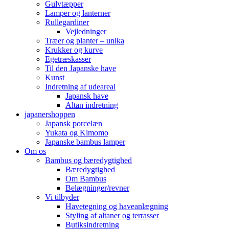
Gulvtæpper
Lamper og lanterner
Rullegardiner
Vejledninger
Træer og planter – unika
Krukker og kurve
Egetræskasser
Til den Japanske have
Kunst
Indretning af udeareal
Japansk have
Altan indretning
japanershoppen
Japansk porcelæn
Yukata og Kimomo
Japanske bambus lamper
Om os
Bambus og bæredygtighed
Bæredygtighed
Om Bambus
Belægninger/revner
Vi tilbyder
Havetegning og haveanlægning
Styling af altaner og terrasser
Butiksindretning