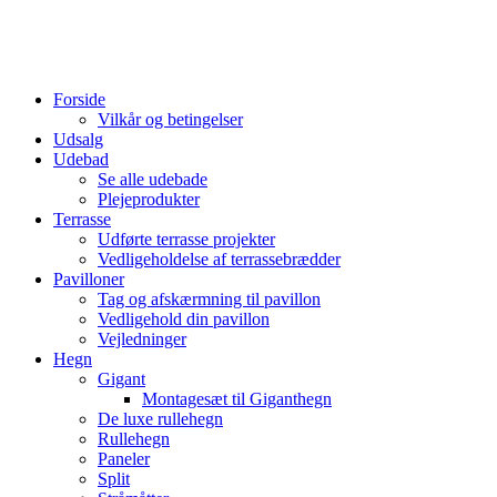
Forside
Vilkår og betingelser
Udsalg
Udebad
Se alle udebade
Plejeprodukter
Terrasse
Udførte terrasse projekter
Vedligeholdelse af terrassebrædder
Pavilloner
Tag og afskærmning til pavillon
Vedligehold din pavillon
Vejledninger
Hegn
Gigant
Montagesæt til Giganthegn
De luxe rullehegn
Rullehegn
Paneler
Split