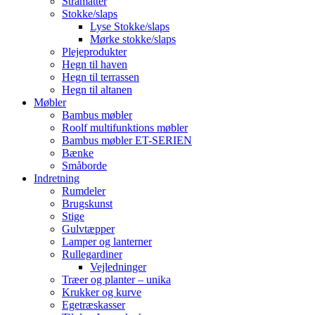
Stråmåtter
Stokke/slaps
Lyse Stokke/slaps
Mørke stokke/slaps
Plejeprodukter
Hegn til haven
Hegn til terrassen
Hegn til altanen
Møbler
Bambus møbler
Roolf multifunktions møbler
Bambus møbler ET-SERIEN
Bænke
Småborde
Indretning
Rumdeler
Brugskunst
Stige
Gulvtæpper
Lamper og lanterner
Rullegardiner
Vejledninger
Træer og planter – unika
Krukker og kurve
Egetræskasser