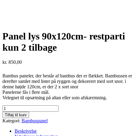
Panel lys 90x120cm- restparti
kun 2 tilbage
kr.
850,00
Bambus paneler, der består af bambus der er flækket. Bambussen er
derefter samlet med lister på ryggen og dekoreret med sort snor. i
denne højde 120cm, er der 2 x sort snor
Panelerne fås i flere mål.
Velegnet til opsætning på altan eller som afskærmning.
Panel
lys
Tilføj til kurv
90x120cm-
Kategori:
Bambuspanel
restparti
kun
Beskrivelse
2