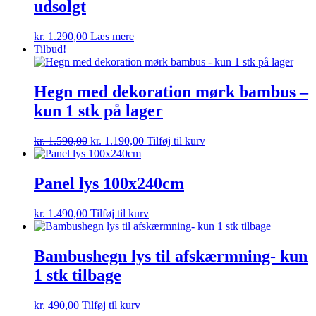
udsolgt
kr.
1.290,00
Læs mere
Tilbud!
Hegn med dekoration mørk bambus –
kun 1 stk på lager
Den
Den
kr.
1.590,00
kr.
1.190,00
Tilføj til kurv
oprindelige
aktuelle
pris
pris
var:
er:
Panel lys 100x240cm
kr. 1.590,00.
kr. 1.190,00.
kr.
1.490,00
Tilføj til kurv
Bambushegn lys til afskærmning- kun
1 stk tilbage
kr.
490,00
Tilføj til kurv