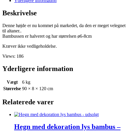
Yderligere information
tilbage
antal
Beskrivelse
Denne højde er nu kommet på markedet, da den er meget velegnet
til altaner..
Bambussen er halveret og har størrelsen ø6-8cm
Kræver ikke vedligeholdelse.
Views: 186
Yderligere information
Vægt
6 kg
Størrelse
90 × 8 × 120 cm
Relaterede varer
Hegn med dekoration lys bambus –