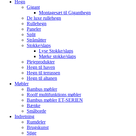
Hegn
Gigant
Montagesæt til Giganthegn
De luxe rullehegn
Rullehegn
Paneler
Split
Stråmåtter
Stokke/slaps
Lyse Stokke/slaps
Mørke stokke/slaps
Plejeprodukter
Hegn til haven
Hegn til terrassen
Hegn til altanen
Møbler
Bambus møbler
Roolf multifunktions møbler
Bambus møbler ET-SERIEN
Bænke
Småborde
Indretning
Rumdeler
Brugskunst
Stige