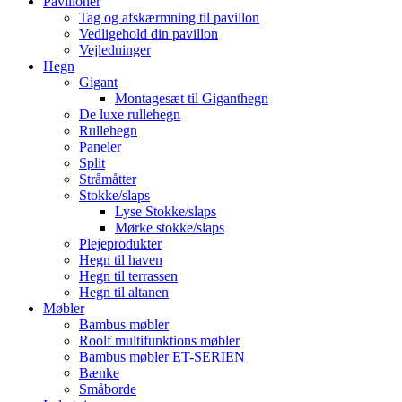
Pavilloner
Tag og afskærmning til pavillon
Vedligehold din pavillon
Vejledninger
Hegn
Gigant
Montagesæt til Giganthegn
De luxe rullehegn
Rullehegn
Paneler
Split
Stråmåtter
Stokke/slaps
Lyse Stokke/slaps
Mørke stokke/slaps
Plejeprodukter
Hegn til haven
Hegn til terrassen
Hegn til altanen
Møbler
Bambus møbler
Roolf multifunktions møbler
Bambus møbler ET-SERIEN
Bænke
Småborde