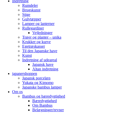
Indretning
Rumdeler
Brugskunst
Stige
Gulvtæpper
Lamper og lanterner
Rullegardiner
Vejledninger
Træer og planter – unika
Krukker og kurve
Egetræskasser
Til den Japanske have
Kunst
Indretning af udeareal
Japansk have
Altan indretning
japanershoppen
Japansk porcelæn
Yukata og Kimomo
Japanske bambus lamper
Om os
Bambus og bæredygtighed
Bæredygtighed
Om Bambus
Belægninger/revner