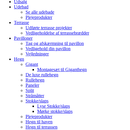
Udsalg
Udebad
Se alle udebade
Plejeprodukter
Terrasse
Udførte terrasse projekter
Vedligeholdelse af terrassebrædder
Pavilloner
Tag og afskærmning til pavillon
Vedligehold din pavillon
Vejledninger
Hegn
Gigant
Montagesæt til Giganthegn
De luxe rullehegn
Rullehegn
Paneler
Split
Stråmåtter
Stokke/slaps
Lyse Stokke/slaps
Mørke stokke/slaps
Plejeprodukter
Hegn til haven
Hegn til terrassen