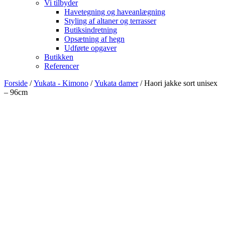
Vi tilbyder
Havetegning og haveanlægning
Styling af altaner og terrasser
Butiksindretning
Opsætning af hegn
Udførte opgaver
Butikken
Referencer
Forside
/
Yukata - Kimono
/
Yukata damer
/ Haori jakke sort unisex
– 96cm