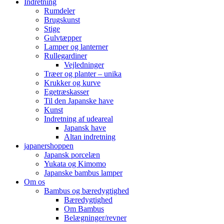
Indretning
Rumdeler
Brugskunst
Stige
Gulvtæpper
Lamper og lanterner
Rullegardiner
Vejledninger
Træer og planter – unika
Krukker og kurve
Egetræskasser
Til den Japanske have
Kunst
Indretning af udeareal
Japansk have
Altan indretning
japanershoppen
Japansk porcelæn
Yukata og Kimomo
Japanske bambus lamper
Om os
Bambus og bæredygtighed
Bæredygtighed
Om Bambus
Belægninger/revner