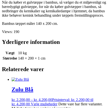
Når du køber et gulvtæppe i bambus, så vælger du et miljøvenligt og
bæredygtigt gulvtæppe, for når du køber gulvtæpper i bambus, så
nedbringer du kemikalier og kemikaliedampe i hjemmet, da bambus
ikke behøver kemisk behandling under tæppets fremstillingsproces.
Bambus tæppet måler 140 x 200 cm.
Views: 190
Yderligere information
Vægt
10 kg
Størrelse
140 × 200 × 1 cm
Relaterede varer
Zulu Blå
kr.
2.200,00
–
kr.
4.200,00
Prisinterval: kr. 2.200,00 til
kr. 4.200,00
Vælg muligheder
Dette vare har flere varianter.