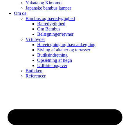
Yukata og Kimomo
Japanske bambus lamper
Om os
Bambus og bæredygtighed
Bæredygtighed
Om Bambus
Belægninger/revner
Vi tilbyder
Havetegning og haveanlægning
Styling af altaner og terrasser
Butiksindretning
Opsætning af hegn
Udførte opgaver
Butikken
Referencer