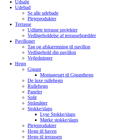
Udsalg
Udebad
Se alle udebade
Plejeprodukter
Terrasse
Udførte terrasse projekter
Vedligeholdelse af terrassebrædder
Pavilloner
Tag og afskærmning til pavillon
Vedligehold din pavillon
Vejledninger
Hegn
Gigant
Montagesæt til Giganthegn
De luxe rullehegn
Rullehegn
Paneler
Split
Stråmåtter
Stokke/slaps
Lyse Stokke/slaps
Mørke stokke/slaps
Plejeprodukter
Hegn til haven
Hegn til terrassen