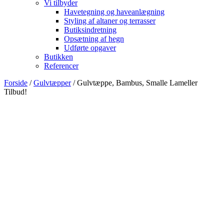
Vi tilbyder
Havetegning og haveanlægning
Styling af altaner og terrasser
Butiksindretning
Opsætning af hegn
Udførte opgaver
Butikken
Referencer
Forside
/
Gulvtæpper
/ Gulvtæppe, Bambus, Smalle Lameller
Tilbud!