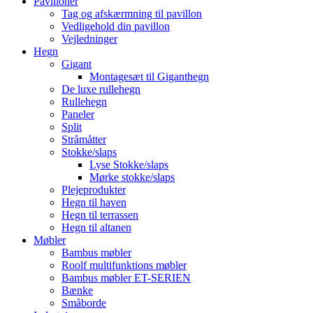
Pavilloner
Tag og afskærmning til pavillon
Vedligehold din pavillon
Vejledninger
Hegn
Gigant
Montagesæt til Giganthegn
De luxe rullehegn
Rullehegn
Paneler
Split
Stråmåtter
Stokke/slaps
Lyse Stokke/slaps
Mørke stokke/slaps
Plejeprodukter
Hegn til haven
Hegn til terrassen
Hegn til altanen
Møbler
Bambus møbler
Roolf multifunktions møbler
Bambus møbler ET-SERIEN
Bænke
Småborde