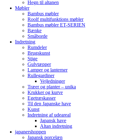
Hegn til altanen
Møbler
Bambus møbler
Roolf multifunktions møbler
Bambus møbler ET-SERIEN
Bænke
Småborde
Indretning
Rumdeler
Brugskunst
Stige
Gulvtæpper
Lamper og lanterner
Rullegardiner
Vejledninger
Træer og planter – unika
Krukker og kurve
Egetræskasser
Til den Japanske have
Kunst
Indretning af udeareal
Japansk have
Altan indretning
japanershoppen
Japansk porcelæn