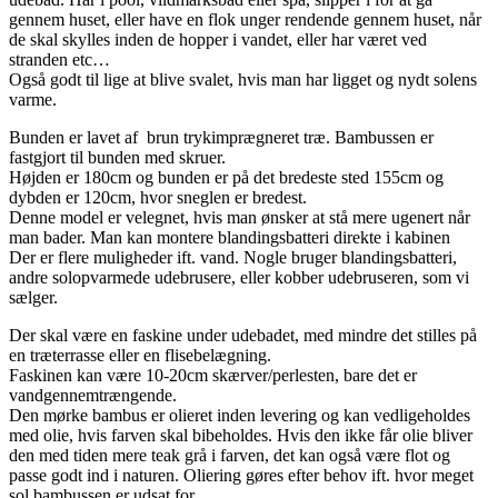
gennem huset, eller have en flok unger rendende gennem huset, når
de skal skylles inden de hopper i vandet, eller har været ved
stranden etc…
Også godt til lige at blive svalet, hvis man har ligget og nydt solens
varme.
Bunden er lavet af brun trykimprægneret træ. Bambussen er
fastgjort til bunden med skruer.
Højden er 180cm og bunden er på det bredeste sted 155cm og
dybden er 120cm, hvor sneglen er bredest.
Denne model er velegnet, hvis man ønsker at stå mere ugenert når
man bader. Man kan montere blandingsbatteri direkte i kabinen
Der er flere muligheder ift. vand. Nogle bruger blandingsbatteri,
andre solopvarmede udebrusere, eller kobber udebruseren, som vi
sælger.
Der skal være en faskine under udebadet, med mindre det stilles på
en træterrasse eller en flisebelægning.
Faskinen kan være 10-20cm skærver/perlesten, bare det er
vandgennemtrængende.
Den mørke bambus er olieret inden levering og kan vedligeholdes
med olie, hvis farven skal bibeholdes. Hvis den ikke får olie bliver
den med tiden mere teak grå i farven, det kan også være flot og
passe godt ind i naturen. Oliering gøres efter behov ift. hvor meget
sol bambussen er udsat for.