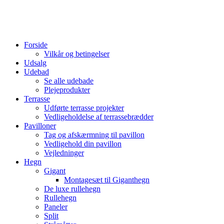
Forside
Vilkår og betingelser
Udsalg
Udebad
Se alle udebade
Plejeprodukter
Terrasse
Udførte terrasse projekter
Vedligeholdelse af terrassebrædder
Pavilloner
Tag og afskærmning til pavillon
Vedligehold din pavillon
Vejledninger
Hegn
Gigant
Montagesæt til Giganthegn
De luxe rullehegn
Rullehegn
Paneler
Split