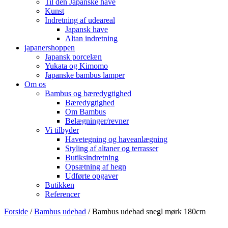
Til den Japanske have
Kunst
Indretning af udeareal
Japansk have
Altan indretning
japanershoppen
Japansk porcelæn
Yukata og Kimomo
Japanske bambus lamper
Om os
Bambus og bæredygtighed
Bæredygtighed
Om Bambus
Belægninger/revner
Vi tilbyder
Havetegning og haveanlægning
Styling af altaner og terrasser
Butiksindretning
Opsætning af hegn
Udførte opgaver
Butikken
Referencer
Forside
/
Bambus udebad
/ Bambus udebad snegl mørk 180cm