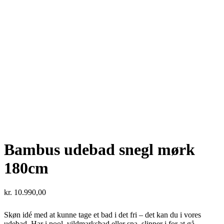
Bambus udebad snegl mørk
180cm
kr.
10.990,00
Skøn idé med at kunne tage et bad i det fri – det kan du i vores
udebad. Har i pool, vildmarksbad eller spa, slipper i for at gå