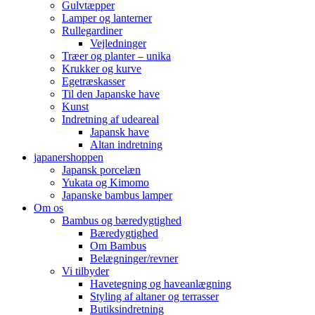
Gulvtæpper
Lamper og lanterner
Rullegardiner
Vejledninger
Træer og planter – unika
Krukker og kurve
Egetræskasser
Til den Japanske have
Kunst
Indretning af udeareal
Japansk have
Altan indretning
japanershoppen
Japansk porcelæn
Yukata og Kimomo
Japanske bambus lamper
Om os
Bambus og bæredygtighed
Bæredygtighed
Om Bambus
Belægninger/revner
Vi tilbyder
Havetegning og haveanlægning
Styling af altaner og terrasser
Butiksindretning