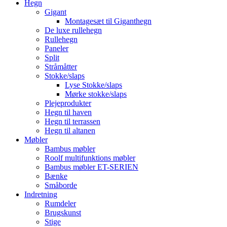
Hegn
Gigant
Montagesæt til Giganthegn
De luxe rullehegn
Rullehegn
Paneler
Split
Stråmåtter
Stokke/slaps
Lyse Stokke/slaps
Mørke stokke/slaps
Plejeprodukter
Hegn til haven
Hegn til terrassen
Hegn til altanen
Møbler
Bambus møbler
Roolf multifunktions møbler
Bambus møbler ET-SERIEN
Bænke
Småborde
Indretning
Rumdeler
Brugskunst
Stige