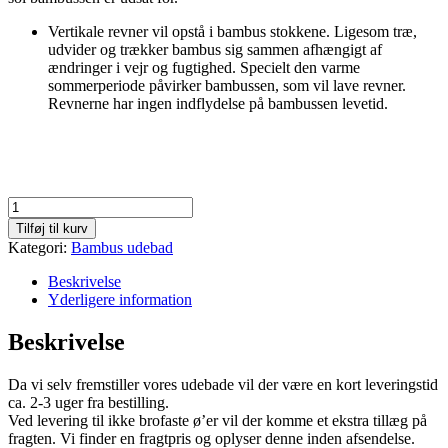
Vertikale revner vil opstå i bambus stokkene. Ligesom træ,
udvider og trækker bambus sig sammen afhængigt af
ændringer i vejr og fugtighed. Specielt den varme
sommerperiode påvirker bambussen, som vil lave revner.
Revnerne har ingen indflydelse på bambussen levetid.
Bambus
udebad
Tilføj til kurv
snegl
Kategori:
Bambus udebad
mørk
180cm
Beskrivelse
antal
Yderligere information
Beskrivelse
Da vi selv fremstiller vores udebade vil der være en kort leveringstid
ca. 2-3 uger fra bestilling.
Ved levering til ikke brofaste ø’er vil der komme et ekstra tillæg på
fragten. Vi finder en fragtpris og oplyser denne inden afsendelse.