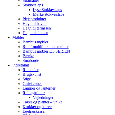
Stråmåtter
Stokke/slaps
Lyse Stokke/slaps
Mørke stokke/slaps
Plejeprodukter
Hegn til haven
Hegn til terrassen
Hegn til altanen
Møbler
Bambus møbler
Roolf multifunktions møbler
Bambus møbler ET-SERIEN
Bænke
Småborde
Indretning
Rumdeler
Brugskunst
Stige
Gulvtæpper
Lamper og lanterner
Rullegardiner
Vejledninger
Træer og planter – unika
Krukker og kurve
Egetræskasser