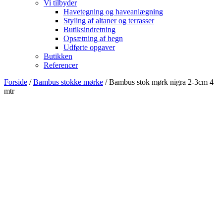
Vi tilbyder
Havetegning og haveanlægning
Styling af altaner og terrasser
Butiksindretning
Opsætning af hegn
Udførte opgaver
Butikken
Referencer
Forside
/
Bambus stokke mørke
/ Bambus stok mørk nigra 2-3cm 4
mtr