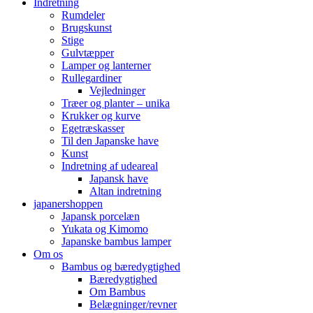
Indretning
Rumdeler
Brugskunst
Stige
Gulvtæpper
Lamper og lanterner
Rullegardiner
Vejledninger
Træer og planter – unika
Krukker og kurve
Egetræskasser
Til den Japanske have
Kunst
Indretning af udeareal
Japansk have
Altan indretning
japanershoppen
Japansk porcelæn
Yukata og Kimomo
Japanske bambus lamper
Om os
Bambus og bæredygtighed
Bæredygtighed
Om Bambus
Belægninger/revner