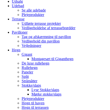
Udsalg
Udebad
Se alle udebade
Plejeprodukter
Terrasse
Udførte terrasse projekter
Vedligeholdelse af terrassebrædder
Pavilloner
Tag og afskærmning til pavillon
Vedligehold din pavillon
Vejledninger
Hegn
Gigant
Montagesæt til Giganthegn
De luxe rullehegn
Rullehegn
Paneler
Split
Stråmåtter
Stokke/slaps
Lyse Stokke/slaps
Mørke stokke/slaps
Plejeprodukter
Hegn til haven
Hegn til terrassen