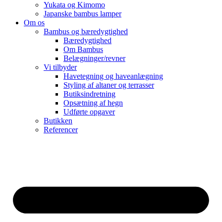
Yukata og Kimomo
Japanske bambus lamper
Om os
Bambus og bæredygtighed
Bæredygtighed
Om Bambus
Belægninger/revner
Vi tilbyder
Havetegning og haveanlægning
Styling af altaner og terrasser
Butiksindretning
Opsætning af hegn
Udførte opgaver
Butikken
Referencer