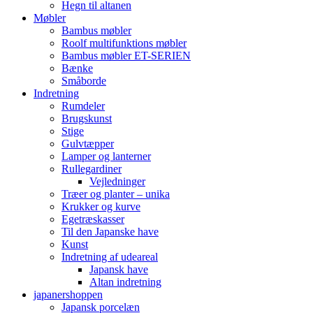
Hegn til altanen
Møbler
Bambus møbler
Roolf multifunktions møbler
Bambus møbler ET-SERIEN
Bænke
Småborde
Indretning
Rumdeler
Brugskunst
Stige
Gulvtæpper
Lamper og lanterner
Rullegardiner
Vejledninger
Træer og planter – unika
Krukker og kurve
Egetræskasser
Til den Japanske have
Kunst
Indretning af udeareal
Japansk have
Altan indretning
japanershoppen
Japansk porcelæn