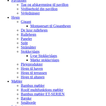
Pavilloner
Tag og afskærmning til pavillon
Vedligehold din pavillon
Vejledninger
Hegn
Gigant
Montagesæt til Giganthegn
De luxe rullehegn
Rullehegn
Paneler
Split
Stråmåtter
Stokke/slaps
Lyse Stokke/slaps
Mørke stokke/slaps
Plejeprodukter
Hegn til haven
Hegn til terrassen
Hegn til altanen
Møbler
Bambus møbler
Roolf multifunktions møbler
Bambus møbler ET-SERIEN
Bænke
Småborde