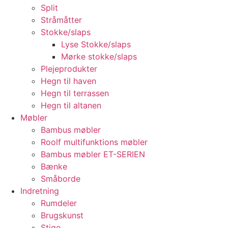
Split
Stråmåtter
Stokke/slaps
Lyse Stokke/slaps
Mørke stokke/slaps
Plejeprodukter
Hegn til haven
Hegn til terrassen
Hegn til altanen
Møbler
Bambus møbler
Roolf multifunktions møbler
Bambus møbler ET-SERIEN
Bænke
Småborde
Indretning
Rumdeler
Brugskunst
Stige