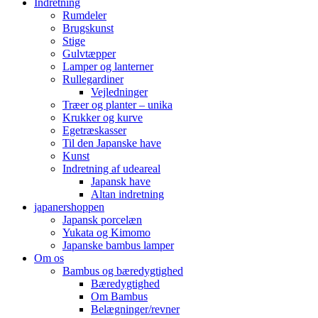
Indretning
Rumdeler
Brugskunst
Stige
Gulvtæpper
Lamper og lanterner
Rullegardiner
Vejledninger
Træer og planter – unika
Krukker og kurve
Egetræskasser
Til den Japanske have
Kunst
Indretning af udeareal
Japansk have
Altan indretning
japanershoppen
Japansk porcelæn
Yukata og Kimomo
Japanske bambus lamper
Om os
Bambus og bæredygtighed
Bæredygtighed
Om Bambus
Belægninger/revner