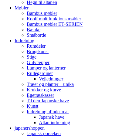
Hegn til altanen
Møbler
Bambus møbler
Roolf multifunktions møbler
Bambus møbler ET-SERIEN
Bænke
Småborde
Indretning
Rumdeler
Brugskunst
Stige
Gulvtæpper
Lamper og lanterner
Rullegardiner
Vejledninger
Træer og planter – unika
Krukker og kurve
Egetræskasser
Til den Japanske have
Kunst
Indretning af udeareal
Japansk have
Altan indretning
japanershoppen
Japansk porcelæn