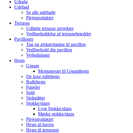
Udsalg
Udebad
Se alle udebade
Plejeprodukter
Terrasse
Udførte terrasse projekter
Vedligeholdelse af terrassebrædder
Pavilloner
Tag og afskærmning til pavillon
Vedligehold din pavillon
Vejledninger
Hegn
Gigant
Montagesæt til Giganthegn
De luxe rullehegn
Rullehegn
Paneler
Split
Stråmåtter
Stokke/slaps
Lyse Stokke/slaps
Mørke stokke/slaps
Plejeprodukter
Hegn til haven
Hegn til terrassen