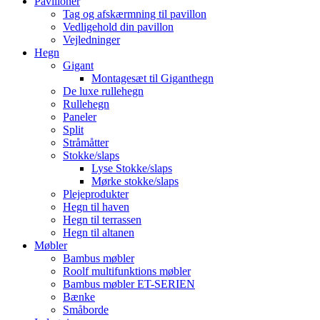
Pavilloner
Tag og afskærmning til pavillon
Vedligehold din pavillon
Vejledninger
Hegn
Gigant
Montagesæt til Giganthegn
De luxe rullehegn
Rullehegn
Paneler
Split
Stråmåtter
Stokke/slaps
Lyse Stokke/slaps
Mørke stokke/slaps
Plejeprodukter
Hegn til haven
Hegn til terrassen
Hegn til altanen
Møbler
Bambus møbler
Roolf multifunktions møbler
Bambus møbler ET-SERIEN
Bænke
Småborde