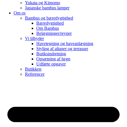
Yukata og Kimomo
Japanske bambus lamper
Om os
Bambus og bæredygtighed
Bæredygtighed
Om Bambus
Belægninger/revner
Vi tilbyder
Havetegning og haveanlægning
Styling af altaner og terrasser
Butiksindretning
Opsætning af hegn
Udførte opgaver
Butikken
Referencer