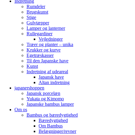
Indretning
Rumdeler
Brugskunst
Stige
Gulvtæpper
Lamper og lanterner
Rullegardiner
Vejledninger
Træer og planter – unika
Krukker og kurve
Egetræskasser
Til den Japanske have
Kunst
Indretning af udeareal
Japansk have
Altan indretning
japanershoppen
Japansk porcelæn
Yukata og Kimomo
Japanske bambus lamper
Om os
Bambus og bæredygtighed
Bæredygtighed
Om Bambus
Belægninger/revner