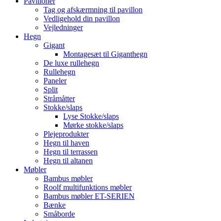
Pavilloner
Tag og afskærmning til pavillon
Vedligehold din pavillon
Vejledninger
Hegn
Gigant
Montagesæt til Giganthegn
De luxe rullehegn
Rullehegn
Paneler
Split
Stråmåtter
Stokke/slaps
Lyse Stokke/slaps
Mørke stokke/slaps
Plejeprodukter
Hegn til haven
Hegn til terrassen
Hegn til altanen
Møbler
Bambus møbler
Roolf multifunktions møbler
Bambus møbler ET-SERIEN
Bænke
Småborde