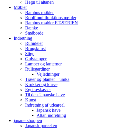
Hegn til altanen
Møbler
Bambus møbler
Roolf multifunktions møbler
Bambus møbler ET-SERIEN
Bænke
Småborde
Indretning
Rumdeler
Brugskunst
Stige
Gulvtæpper
Lamper og lanterner
Rullegardiner
Vejledninger
Træer og planter – unika
Krukker og kurve
Egetræskasser
Til den Japanske have
Kunst
Indretning af udeareal
Japansk have
Altan indretning
japanershoppen
Japansk porcelæn