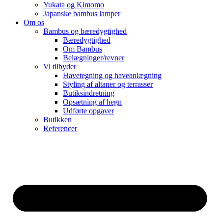
Yukata og Kimomo
Japanske bambus lamper
Om os
Bambus og bæredygtighed
Bæredygtighed
Om Bambus
Belægninger/revner
Vi tilbyder
Havetegning og haveanlægning
Styling af altaner og terrasser
Butiksindretning
Opsætning af hegn
Udførte opgaver
Butikken
Referencer