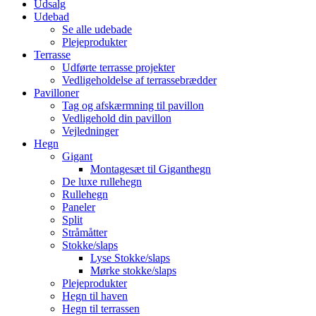
Udsalg
Udebad
Se alle udebade
Plejeprodukter
Terrasse
Udførte terrasse projekter
Vedligeholdelse af terrassebrædder
Pavilloner
Tag og afskærmning til pavillon
Vedligehold din pavillon
Vejledninger
Hegn
Gigant
Montagesæt til Giganthegn
De luxe rullehegn
Rullehegn
Paneler
Split
Stråmåtter
Stokke/slaps
Lyse Stokke/slaps
Mørke stokke/slaps
Plejeprodukter
Hegn til haven
Hegn til terrassen