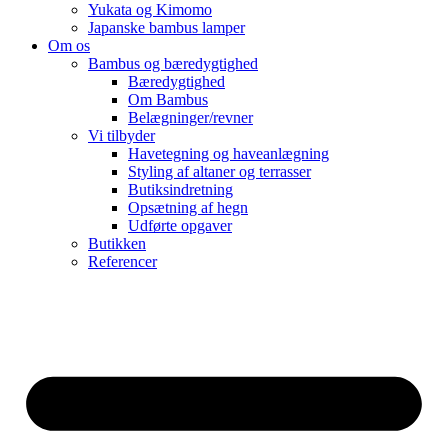
Yukata og Kimomo
Japanske bambus lamper
Om os
Bambus og bæredygtighed
Bæredygtighed
Om Bambus
Belægninger/revner
Vi tilbyder
Havetegning og haveanlægning
Styling af altaner og terrasser
Butiksindretning
Opsætning af hegn
Udførte opgaver
Butikken
Referencer