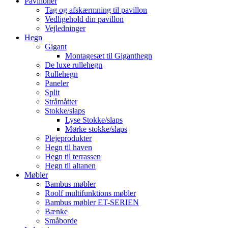
Pavilloner
Tag og afskærmning til pavillon
Vedligehold din pavillon
Vejledninger
Hegn
Gigant
Montagesæt til Giganthegn
De luxe rullehegn
Rullehegn
Paneler
Split
Stråmåtter
Stokke/slaps
Lyse Stokke/slaps
Mørke stokke/slaps
Plejeprodukter
Hegn til haven
Hegn til terrassen
Hegn til altanen
Møbler
Bambus møbler
Roolf multifunktions møbler
Bambus møbler ET-SERIEN
Bænke
Småborde