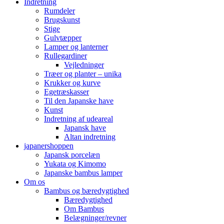
Indretning
Rumdeler
Brugskunst
Stige
Gulvtæpper
Lamper og lanterner
Rullegardiner
Vejledninger
Træer og planter – unika
Krukker og kurve
Egetræskasser
Til den Japanske have
Kunst
Indretning af udeareal
Japansk have
Altan indretning
japanershoppen
Japansk porcelæn
Yukata og Kimomo
Japanske bambus lamper
Om os
Bambus og bæredygtighed
Bæredygtighed
Om Bambus
Belægninger/revner