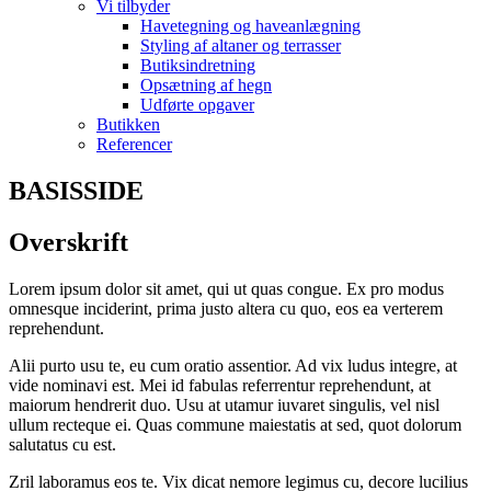
Vi tilbyder
Havetegning og haveanlægning
Styling af altaner og terrasser
Butiksindretning
Opsætning af hegn
Udførte opgaver
Butikken
Referencer
BASISSIDE
Overskrift
Lorem ipsum dolor sit amet, qui ut quas congue. Ex pro modus
omnesque inciderint, prima justo altera cu quo, eos ea verterem
reprehendunt.
Alii purto usu te, eu cum oratio assentior. Ad vix ludus integre, at
vide nominavi est. Mei id fabulas referrentur reprehendunt, at
maiorum hendrerit duo. Usu at utamur iuvaret singulis, vel nisl
ullum recteque ei. Quas commune maiestatis at sed, quot dolorum
salutatus cu est.
Zril laboramus eos te. Vix dicat nemore legimus cu, decore lucilius