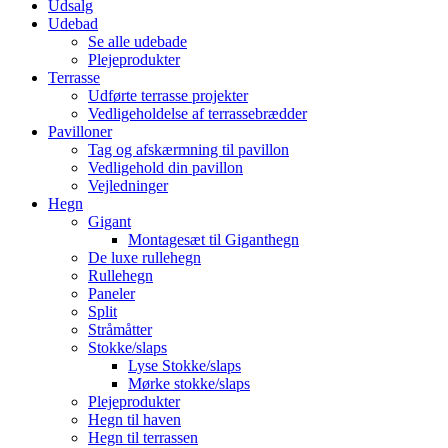
Udsalg
Udebad
Se alle udebade
Plejeprodukter
Terrasse
Udførte terrasse projekter
Vedligeholdelse af terrassebrædder
Pavilloner
Tag og afskærmning til pavillon
Vedligehold din pavillon
Vejledninger
Hegn
Gigant
Montagesæt til Giganthegn
De luxe rullehegn
Rullehegn
Paneler
Split
Stråmåtter
Stokke/slaps
Lyse Stokke/slaps
Mørke stokke/slaps
Plejeprodukter
Hegn til haven
Hegn til terrassen