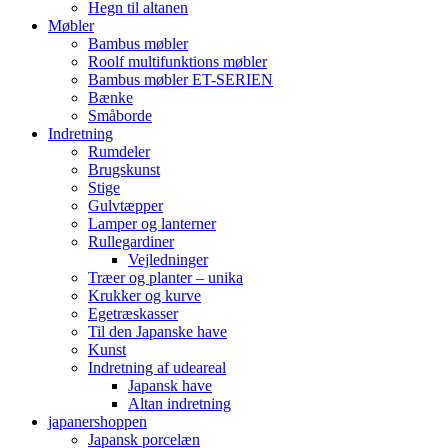
Hegn til altanen
Møbler
Bambus møbler
Roolf multifunktions møbler
Bambus møbler ET-SERIEN
Bænke
Småborde
Indretning
Rumdeler
Brugskunst
Stige
Gulvtæpper
Lamper og lanterner
Rullegardiner
Vejledninger
Træer og planter – unika
Krukker og kurve
Egetræskasser
Til den Japanske have
Kunst
Indretning af udeareal
Japansk have
Altan indretning
japanershoppen
Japansk porcelæn